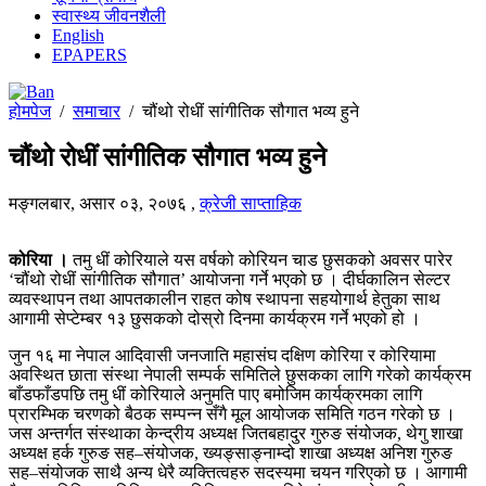
स्वास्थ्य जीवनशैली
English
EPAPERS
होमपेज
/
समाचार
/
चौंथो रोधीं सांगीतिक सौगात भव्य हुने
चौंथो रोधीं सांगीतिक सौगात भव्य हुने
मङ्गलबार, असार ०३, २०७६
,
क्रेजी साप्ताहिक
कोरिया ।
तमु धीं कोरियाले यस वर्षको कोरियन चाड छुसकको अवसर पारेर
‘चौंथो रोधीं सांगीतिक सौगात’ आयोजना गर्ने भएको छ । दीर्घकालिन सेल्टर
व्यवस्थापन तथा आपतकालीन राहत कोष स्थापना सहयोगार्थ हेतुका साथ
आगामी सेप्टेम्बर १३ छुसकको दोस्रो दिनमा कार्यक्रम गर्ने भएको हो ।
जुन १६ मा नेपाल आदिवासी जनजाति महासंघ दक्षिण कोरिया र कोरियामा
अवस्थित छाता संस्था नेपाली सम्पर्क समितिले छुसकका लागि गरेको कार्यक्रम
बाँडफाँडपछि तमु धीं कोरियाले अनुमति पाए बमोजिम कार्यक्रमका लागि
प्रारम्भिक चरणको बैठक सम्पन्न सँगै मूल आयोजक समिति गठन गरेको छ ।
जस अन्तर्गत संस्थाका केन्द्रीय अध्यक्ष जितबहादुर गुरुङ संयोजक, थेगु शाखा
अध्यक्ष हर्क गुरुङ सह–संयोजक, ख्यङ्साङ्नाम्दो शाखा अध्यक्ष अनिश गुरुङ
सह–संयोजक साथै अन्य धेरै व्यक्तित्वहरु सदस्यमा चयन गरिएको छ । आगामी