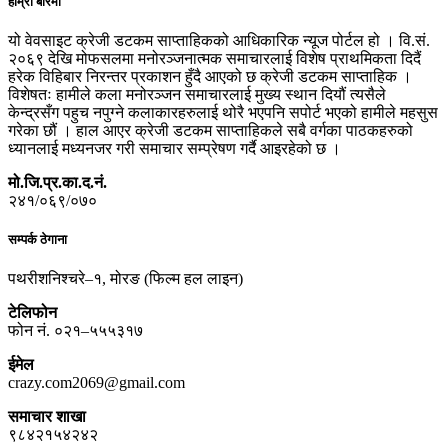
हाम्रो बारेमा
यो वेवसाइट क्रेजी डटकम साप्ताहिकको आधिकारिक न्यूज पोर्टल हो । वि.सं.
२०६९ देखि मोफसलमा मनोरञ्जनात्मक समाचारलाई विशेष प्राथमिकता दिदैं
हरेक विहिबार निरन्तर प्रकाशन हुँदै आएको छ क्रेजी डटकम साप्ताहिक ।
विशेषतः हामीले कला मनोरञ्जन समाचारलाई मुख्य स्थान दियौं त्यसैले
केन्द्रसँग पहुच नपुग्ने कलाकारहरुलाई थोरै भएपनि सपोर्ट भएको हामीले महसुस
गरेका छौं । हाल आएर क्रेजी डटकम साप्ताहिकले सबै वर्गका पाठकहरुको
ध्यानलाई मध्यनजर गरी समाचार सम्प्रेषण गर्दै आइरहेको छ ।
मो.जि.प्र.का.द.नं.
२४१/०६९/०७०
सम्पर्क ठेगाना
पथरीशनिश्चरे–१, मोरङ (फिल्म हल लाइन)
टेलिफोन
फोन नं. ०२१–५५५३१७
ईमेल
crazy.com2069@gmail.com
समाचार शाखा
९८४२१५४२४२