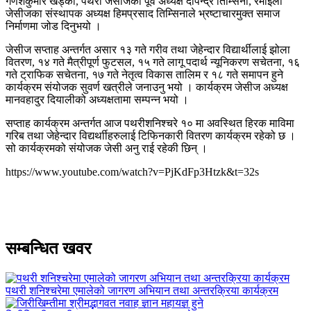
गणेशकुमार खड्का, पथरी जेसीजका पूर्व अध्यक्ष दीपेन्द्र तिम्सिना, रमाईलो
जेसीजका संस्थापक अध्यक्ष हिमप्रसाद तिम्सिनाले भ्रष्टाचारमुक्त समाज
निर्माणमा जोड दिनुभयो ।
जेसीज सप्ताह अन्तर्गत असार १३ गते गरीव तथा जेहेन्दार विद्यार्थीलाई झोला
वितरण, १४ गते मैत्रीपूर्ण फुटसल, १५ गते लागू पदार्थ न्यूनिकरण सचेतना, १६
गते ट्राफिक सचेतना, १७ गते नेतृत्व विकास तालिम र १८ गते समापन हुने
कार्यक्रम संयोजक सुवर्ण खत्रीले जनाउनु भयो । कार्यक्रम जेसीज अध्यक्ष
मानवहादुर दियालीको अध्यक्षतामा सम्पन्न भयो ।
सप्ताह कार्यक्रम अन्तर्गत आज पथरीशनिश्चरे १० मा अवस्थित हिरक माविमा
गरिब तथा जेहेन्दार विद्यर्थाीहरुलाई टिफिनकारी वितरण कार्यक्रम रहेको छ ।
सो कार्यक्रमको संयोजक जेसी अनु राई रहेकी छिन् ।
https://www.youtube.com/watch?v=PjKdFp3Htzk&t=32s
सम्बन्धित खवर
पथरी शनिश्चरेमा एमालेको जागरण अभियान तथा अन्तरक्रिया कार्यक्रम