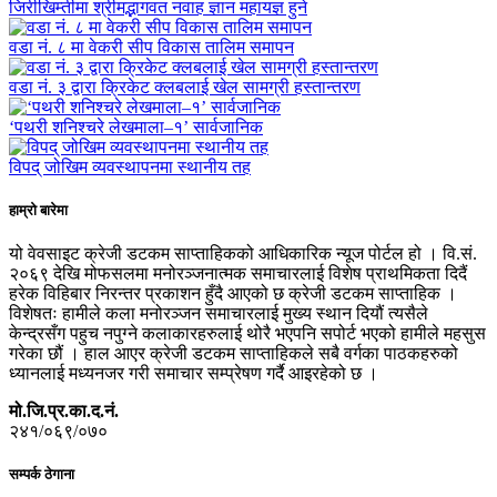
जिरीखिम्तीमा श्रीमद्भागवत नवाह ज्ञान महायज्ञ हुने
वडा नं. ८ मा वेकरी सीप विकास तालिम समापन
वडा नं. ३ द्वारा क्रिकेट क्लबलाई खेल सामग्री हस्तान्तरण
‘पथरी शनिश्चरे लेखमाला–१’ सार्वजानिक
विपद् जोखिम व्यवस्थापनमा स्थानीय तह
हाम्रो बारेमा
यो वेवसाइट क्रेजी डटकम साप्ताहिकको आधिकारिक न्यूज पोर्टल हो । वि.सं.
२०६९ देखि मोफसलमा मनोरञ्जनात्मक समाचारलाई विशेष प्राथमिकता दिदैं
हरेक विहिबार निरन्तर प्रकाशन हुँदै आएको छ क्रेजी डटकम साप्ताहिक ।
विशेषतः हामीले कला मनोरञ्जन समाचारलाई मुख्य स्थान दियौं त्यसैले
केन्द्रसँग पहुच नपुग्ने कलाकारहरुलाई थोरै भएपनि सपोर्ट भएको हामीले महसुस
गरेका छौं । हाल आएर क्रेजी डटकम साप्ताहिकले सबै वर्गका पाठकहरुको
ध्यानलाई मध्यनजर गरी समाचार सम्प्रेषण गर्दै आइरहेको छ ।
मो.जि.प्र.का.द.नं.
२४१/०६९/०७०
सम्पर्क ठेगाना