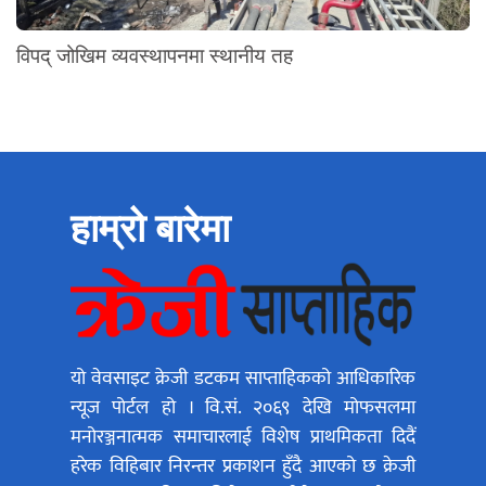
विपद् जोखिम व्यवस्थापनमा स्थानीय तह
हाम्रो बारेमा
यो वेवसाइट क्रेजी डटकम साप्ताहिकको आधिकारिक
न्यूज पोर्टल हो । वि.सं. २०६९ देखि मोफसलमा
मनोरञ्जनात्मक समाचारलाई विशेष प्राथमिकता दिदैं
हरेक विहिबार निरन्तर प्रकाशन हुँदै आएको छ क्रेजी