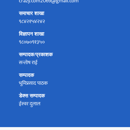
crazy.com2069@gmail.com
समाचार शाखा
९८४२१५४२४२
विज्ञापन शाखा
९८०७०९१३५०
सम्पादक/प्रकाशक
सन्तोष राई
सम्पादक
भूमिप्रसाद पाठक
डेक्स सम्पादक
ईस्वर दुलाल