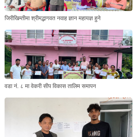
जिरीखिम्तीमा श्रीमद्भागवत नवाह ज्ञान महायज्ञ हुने
वडा नं. ८ मा वेकरी सीप विकास तालिम समापन