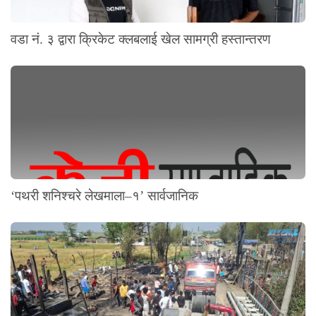
वडा नं. ३ द्वारा क्रिकेट क्लबलाई खेल सामग्री हस्तान्तरण
‘पथरी शनिश्चरे लेखमाला–१’ सार्वजानिक