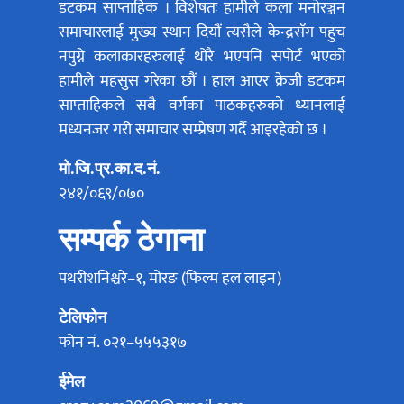
डटकम साप्ताहिक । विशेषतः हामीले कला मनोरञ्जन
समाचारलाई मुख्य स्थान दियौं त्यसैले केन्द्रसँग पहुच
नपुग्ने कलाकारहरुलाई थोरै भएपनि सपोर्ट भएको
हामीले महसुस गरेका छौं । हाल आएर क्रेजी डटकम
साप्ताहिकले सबै वर्गका पाठकहरुको ध्यानलाई
मध्यनजर गरी समाचार सम्प्रेषण गर्दै आइरहेको छ ।
मो.जि.प्र.का.द.नं.
२४१/०६९/०७०
सम्पर्क ठेगाना
पथरीशनिश्चरे–१, मोरङ (फिल्म हल लाइन)
टेलिफोन
फोन नं. ०२१–५५५३१७
ईमेल