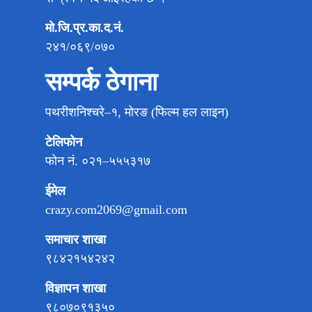
मो.जि.प्र.का.द.नं.
२४१/०६९/०७०
सम्पर्क ठेगाना
पथरीशनिश्चरे–१, मोरङ (फिल्म हल लाइन)
टेलिफोन
फोन नं. ०२१–५५५३१७
ईमेल
crazy.com2069@gmail.com
समाचार शाखा
९८४२१५४२४२
विज्ञापन शाखा
९८०७०९१३५०