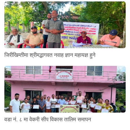
जिरीखिम्तीमा श्रीमद्भागवत नवाह ज्ञान महायज्ञ हुने
वडा नं. ८ मा वेकरी सीप विकास तालिम समापन