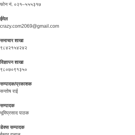
फोन नं. ०२१–५५५३१७
ईमेल
crazy.com2069@gmail.com
समाचार शाखा
९८४२१५४२४२
विज्ञापन शाखा
९८०७०९१३५०
सम्पादक/प्रकाशक
सन्तोष राई
सम्पादक
भूमिप्रसाद पाठक
डेक्स सम्पादक
ईस्वर दुलाल