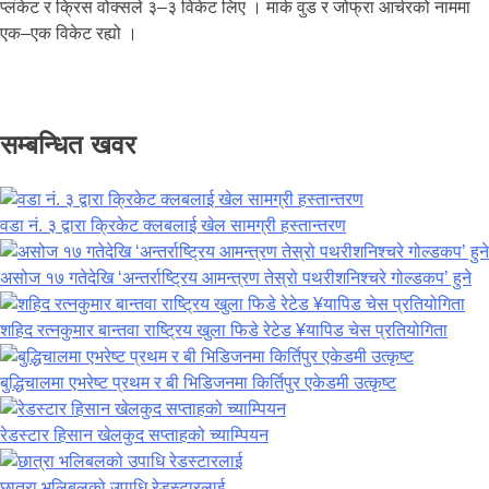
प्लंकेट र क्रिस वोक्सले ३–३ विकेट लिए । मार्क वुड र जोफ्रा आर्चरको नाममा
एक–एक विकेट रह्यो ।
सम्बन्धित खवर
वडा नं. ३ द्वारा क्रिकेट क्लबलाई खेल सामग्री हस्तान्तरण
असोज १७ गतेदेखि ‘अन्तर्राष्ट्रिय आमन्त्रण तेस्रो पथरीशनिश्चरे गोल्डकप’ हुने
शहिद रत्नकुमार बान्तवा राष्ट्रिय खुला फिडे रेटेड ¥यापिड चेस प्रतियोगिता
बुद्धिचालमा एभरेष्ट प्रथम र बी भिडिजनमा किर्तिपुर एकेडमी उत्कृष्ट
रेडस्टार हिसान खेलकुद सप्ताहको च्याम्पियन
छात्रा भलिबलको उपाधि रेडस्टारलाई