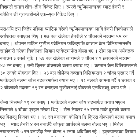
निशमले समान तीन–तीन विकेट लिए । त्यस्तै न्युजिल्यान्डका म्याट हेनरी र
कोलिन डी ग्राण्डहोमले एक–एक विकेट लिए ।
यसअघि टस जितेर पहिला ब्याटिङ गरेको न्यूजिल्यान्डका लागि हेनरी निकोलसले
अर्धशतक बनाएका थिए । ७७ बल खेलेका हेनरीले ४ चौकाको मदतमा ५५ रन
बनाए । ओपनर मार्टिन गुप्टील पवेलियन फर्किएपछि कप्तान केन विलियम्सनसँग
साझेदारी गरेका निकोलस लियाम प्लंकेटमार्फत बोल्ड भए । टोम लाथम अर्धशतक
बनाउन ३ रनले चुके । ५६ बल खेलेका लाथमले २ चौका र १ छक्काको मदतमा
४७ रन बनाए । उनी क्रिस वोक्सको बलमा क्याच भए । कप्तान केन विलियम्सनले
३० रनको योगदान दिए । ५३ बल खेलेका कप्तान विलियम्सन २ चौका प्रहार गर्दै
प्लंकेटको बलमा जोस बटलरमार्फत क्याच भए । १८ बलको सामना गर्दै १ छक्का र
२ चौकाको मदतमा १९ रन बनाएका गुप्टीललाई वोक्सले एलबिडब्लु धराप पारे ।
जेम्स निसमले १९ रन बनाए । प्लंकेटको बलमा जोय रुटमार्फत क्याच भएका
निसमले ३ चौका प्रहार गरेका थिए । रोस टेयलर १५ रनमा मार्क वुडको बलमा
एलबिडब्लु शिकार भए । १६ रन बनाएका कोलिन डि क्रिस वोक्सको बलमा क्याच
भए । म्याट हेनरी ४ रन बनाउँदै जोफ्रा आर्चरको बलमा बोल्ड भए । मिचेल
स्यान्टनरले ५ रन बनाउँदा टेन्ट बोल्ड १ रनमा अविजित रहे । इङ्ल्यान्डका लियाम