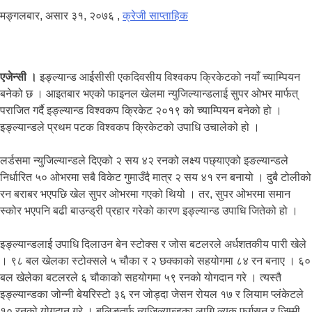
मङ्गलबार, असार ३१, २०७६
,
क्रेजी साप्ताहिक
एजेन्सी ।
इङ्ल्यान्ड आईसीसी एकदिवसीय विश्वकप क्रिकेटको नयाँ च्याम्पियन
बनेको छ । आइतबार भएको फाइनल खेलमा न्युजिल्यान्डलाई सुपर ओभर मार्फत्
पराजित गर्दै इङ्ल्यान्ड विश्वकप क्रिकेट २०१९ को च्याम्पियन बनेको हो ।
इङ्ल्यान्डले प्रथम पटक विश्वकप क्रिकेटको उपाधि उचालेको हो ।
लर्डसमा न्युजिल्यान्डले दिएको २ सय ४२ रनको लक्ष्य पछ्याएको इङल्यान्डले
निर्धारित ५० ओभरमा सबै विकेट गुमाउँदै मात्र २ सय ४१ रन बनायो । दुबै टोलीको
रन बराबर भएपछि खेल सुपर ओभरमा गएको थियो । तर, सुपर ओभरमा समान
स्कोर भएपनि बढी बाउन्ड्री प्रहार गरेको कारण इङ्ल्यान्ड उपाधि जितेको हो ।
इङ्ल्यान्डलाई उपाधि दिलाउन बेन स्टोक्स र जोस बटलरले अर्धशतकीय पारी खेले
। ९८ बल खेलका स्टोक्सले ५ चौका र २ छक्काको सहयोगमा ८४ रन बनाए । ६०
बल खेलेका बटलरले ६ चौकाको सहयोगमा ५९ रनको योगदान गरे । त्यस्तै
इङ्ल्यान्डका जोन्नी बेयरिस्टो ३६ रन जोड्दा जेसन रोयल १७ र लियाम प्लंकेटले
१० रनको योगदान गरे । बलिङतर्फ न्युजिल्यान्डका लागि ल्युक फर्गुसन र जिम्मी