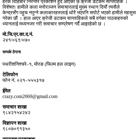
हरेक विहिबार निरन्तर प्रकाशन हुँदै आएको छ क्रेजी डटकम साप्ताहिक ।
विशेषतः हामीले कला मनोरञ्जन समाचारलाई मुख्य स्थान दियौं त्यसैले
केन्द्रसँग पहुच नपुग्ने कलाकारहरुलाई थोरै भएपनि सपोर्ट भएको हामीले महसुस
गरेका छौं । हाल आएर क्रेजी डटकम साप्ताहिकले सबै वर्गका पाठकहरुको
ध्यानलाई मध्यनजर गरी समाचार सम्प्रेषण गर्दै आइरहेको छ ।
मो.जि.प्र.का.द.नं.
२४१/०६९/०७०
सम्पर्क ठेगाना
पथरीशनिश्चरे–१, मोरङ (फिल्म हल लाइन)
टेलिफोन
फोन नं. ०२१–५५५३१७
ईमेल
crazy.com2069@gmail.com
समाचार शाखा
९८४२१५४२४२
विज्ञापन शाखा
९८०७०९१३५०