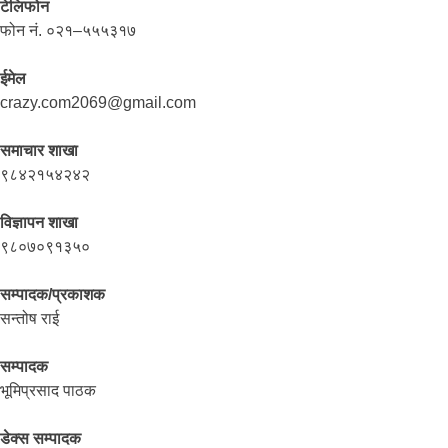
टेलिफोन
फोन नं. ०२१–५५५३१७
ईमेल
crazy.com2069@gmail.com
समाचार शाखा
९८४२१५४२४२
विज्ञापन शाखा
९८०७०९१३५०
सम्पादक/प्रकाशक
सन्तोष राई
सम्पादक
भूमिप्रसाद पाठक
डेक्स सम्पादक