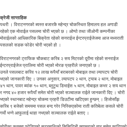
क्रेजी साप्ताहिक
पथरी । विराटनगरको ब्यस्त बजारकै महेन्द्र चोकस्थित हिमालय हल अगाडी
रहेको एक मोवाईल पसलमा चोरी भएको छ । ओप्पो तथा जीओनी कम्पनीका
मोवाईलको आधिकारिक बिक्रेता रहेको सनराईज ईन्टरप्राईजेजमा आज मध्यराती
पसलको सडक फोडेर चोरी भएको हो ।
विराटनगरको ट्राफिक चौकबाट करिब २ सय मिटरको दूरीमा रहेको सनराईज
ईन्टरप्राईजेज प्रालिमा चोरी भएको मोरङ प्रहरीले जनाएको छ ।
उनले पसलबाट करिव १२ लाख रूपैयाँ बराबरको मोबाइल तथा ल्यापटप चोरी
भएको जानकारी दिए । उनका अनुसार, ल्यापटप २ थान, ट्याब २ थान, मोबाइल
४१ थान, पावर ब्यांक १० थान, ब्लुटुथ डिभाईस ५ थान, मोबाइल कभर २ सय थान
र नगद ४० हजार रूपैयाँ समेत चोरी भएको सञ्चालक राईले जानकारी दिए । चोरी
भएको स्थानबाट महेन्द्र चोकमा प्रहरी डिउटीमा खटिएका हुन्छन् । हिजोसाँझ
करिब ९ बजेको समयमा पसल बन्द गरेर निस्किएकोमा राती कतिबेला कसले चोरी
गर्यो भन्ने आफुलाई थाहा नभएको सञ्चालक राईले बताए ।
चोरीका क्रममा फोडिएको सटरमाथिको सिसिटिभी क्यामराको तार समेत काटिएको