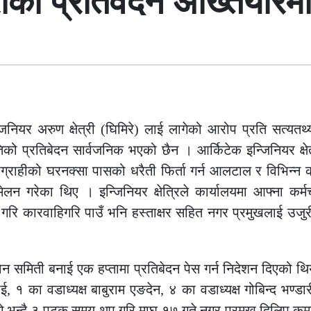
्रीको प्रतिवेदन अख्तियारम
नियर अरुण क्षेत्री (घिमिरे) लाई लागेको आरोप प्रति सत्यतथ
प्रतिबेदन सार्वजनिक भएको छैन । आर्किटेक इन्जिनियर क्षेत्र
्राहीको घरनक्सा पासको धरैती फिर्ता गर्न आलटाल र विभिन्न कन्
ेलन गरेका थिए । इन्जिनियर क्षेत्रिले कार्यालयमा आफ्ना कर्मच
न गरि कारवाहिगरि पाउँ भनि हस्ताक्षर सहित नगर प्रमुखलाई उजुर
विन समिती बनाई एक हप्तामा प्रतिबेदन पेस गर्न निदेशन दिएको थ
ाई, १ का वडाध्यक्ष बाबुराम एङदेन, ४ का वडाध्यक्ष गोबिन्द भण्ड
को भन्दै ३ पटक समय थप गरि माघ १७ गते नगर प्रमुख दिलिप कुम