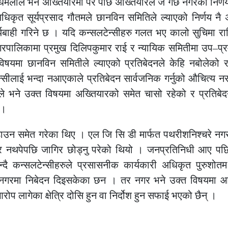
ले भने अख्तियारमा परे पछि अख्तियारले जे गर्छ नगरको निर्णय त
 सूर्यप्रसाद गौतमले छानविन समितिले ल्याएको निर्णय नै अन
यबाही गरिने छ । यदि कन्सलटेन्सीहरु गलत भए कालो सुचिमा रा
गरपालिकामा प्रमुख दिलिपकुमार राई र न्यायिक समितीमा उप–प्र
विषयमा छानविन समितीले ल्याएको प्रतिबेदनले केहि नबोलेको 
टेन्सीलाई भन्दा नआएकाले प्रतिबेदन सार्वजनिक गर्नुको औचित्य 
ले भने उक्त विषयमा अख्तियारको समेत चासो रहेको र प्रतिबेद
 ।
पेन डाउन समेत गरेका थिए । एल जि सि डी मार्फत पथरीशनिश्चरे न
र नथपेपछि जागिर छोड्नु परेको थियो । जनप्रतिनिधी आए पछि 
 कन्सलटेन्सीहरुले प्रसासनीक कार्यकारी अधिकृत पुरुशोतम
क नगरमा निबेदन दिइसकेका छन । तर नगर भने उक्त विषयमा 
रोप लागेका क्षेत्रि दोसि हुन वा निर्दोश हुन सफाई भएको छैन् ।