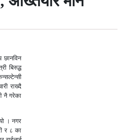
ा, अख्तियार मौन
्य छानविन
ी बिरुद्ध
सल्टेन्सी
ारी राख्दै
ी नै गरेका
ियो । नगर
ारी र ८ का
ार राईलाई