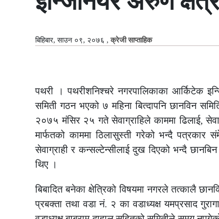
इन्जिनियर अरुण क्षेत
बिहिबार, साउन ०९, २०७६
,
क्रेजी साप्ताहिक
पथरी । पथरीशनिश्चरे नगरपालिकाका आर्किटेक इन्जि
समिती गठन भएको ७ महिना बित्दापनि छानविन समितिको 
२०७५ मंसिर २५ गते सेवाग्राहिले काममा ढिलाई, सेवाग
मार्फतको काममा ठिलासुस्ती गरेको भन्दै पत्रकार संम
सेवाग्राही र कन्सल्टेन्सीलाई दुख दिएको भन्दै छानबि
थिए ।
बिबादित बनेका क्षेत्रिको विषयमा नगरले तत्कालै छान
प्रबक्ता तथा वडा नं. २ का वडाध्यक्ष यमप्रसाद गुराग
वडाध्यक्ष बाबुराम दाहाल सहितको समितीले समय नपुगे