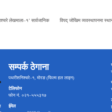
श्चरे लेखमाला–१’ सार्वजानिक
विपद् जोखिम व्यवस्थापनमा स्थ
सम्पर्क ठेगाना
पथरीशनिश्चरे–१, मोरङ (फिल्म हल लाइन)
टेलिफोन
फोन नं. ०२१–५५५३१७
ईमेल
ज