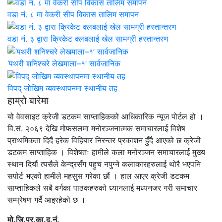
वडा नं. ८ मा वेकरी सीप विकास तालिम समापन
वडा नं. ३ द्वारा क्रिकेट क्लबलाई खेल सामग्री हस्तान्तरण
‘पथरी शनिश्चरे लेखमाला–१’ सार्वजानिक
विपद् जोखिम व्यवस्थापनमा स्थानीय तह
हाम्रो बारेमा
यो वेवसाइट क्रेजी डटकम साप्ताहिकको आधिकारिक न्यूज पोर्टल हो ।
वि.सं. २०६९ देखि मोफसलमा मनोरञ्जनात्मक समाचारलाई विशेष
प्राथमिकता दिदैं हरेक विहिबार निरन्तर प्रकाशन हुँदै आएको छ क्रेजी
डटकम साप्ताहिक । विशेषतः हामीले कला मनोरञ्जन समाचारलाई मुख्य
स्थान दियौं त्यसैले केन्द्रसँग पहुच नपुग्ने कलाकारहरुलाई थोरै भएपनि
सपोर्ट भएको हामीले महसुस गरेका छौं । हाल आएर क्रेजी डटकम
साप्ताहिकले सबै वर्गका पाठकहरुको ध्यानलाई मध्यनजर गरी समाचार
सम्प्रेषण गर्दै आइरहेको छ ।
मो.जि.प्र.का.द.नं.