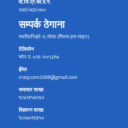
मो.जि.प्र.का.द.नं.
२४१/०६९/०७०
सम्पर्क ठेगाना
पथरीशनिश्चरे–१, मोरङ (फिल्म हल लाइन)
टेलिफोन
फोन नं. ०२१–५५५३१७
ईमेल
crazy.com2069@gmail.com
समाचार शाखा
९८४२१५४२४२
विज्ञापन शाखा
९८०७०९१३५०