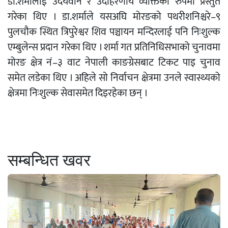
डा.शर्मालाई उदयवान र उदाहरणीय व्यक्तिका रुपमा प्रस्तुत
गरेका थिए । डा.शर्माले यसअघि मोरङको पथरीशनिश्चरे–९
पुलचौक स्थित त्रिपुरेश्वर शिव पञ्चायन मन्दिरलाई पनि निःशुल्क
एम्बुलेन्स प्रदान गरेका थिए । शर्मा गत प्रतिनिधिसभाको चुनावमा
मोरङ क्षेत्र नं–३ वाट नेपाली काङग्रेसबाट टिकट पाइ चुनाव
समेत लडेका थिए । अहिले सो निर्वाचन क्षेत्रमा उनले स्वास्थ्यको
क्षेत्रमा निःशुल्क सेवासमेत दिइरहेका छन् ।
सम्बन्धित खवर