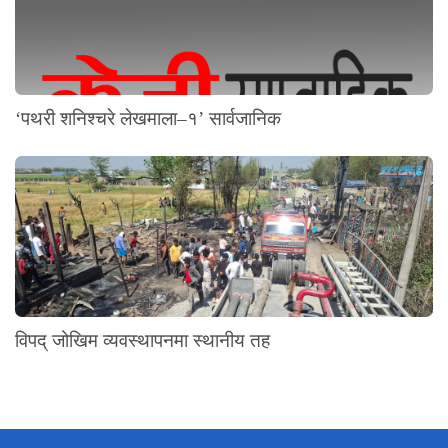
‘पथरी शनिश्चरे लेखमाला–१’ सार्वजानिक
विपद् जोखिम व्यवस्थापनमा स्थानीय तह