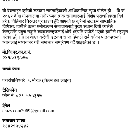
यो वेवसाइट क्रेजी डटकम साप्ताहिकको आधिकारिक न्यूज पोर्टल हो । वि.सं.
२०६९ देखि मोफसलमा मनोरञ्जनात्मक समाचारलाई विशेष प्राथमिकता दिदैं
हरेक विहिबार निरन्तर प्रकाशन हुँदै आएको छ क्रेजी डटकम साप्ताहिक ।
विशेषतः हामीले कला मनोरञ्जन समाचारलाई मुख्य स्थान दियौं त्यसैले
केन्द्रसँग पहुच नपुग्ने कलाकारहरुलाई थोरै भएपनि सपोर्ट भएको हामीले महसुस
गरेका छौं । हाल आएर क्रेजी डटकम साप्ताहिकले सबै वर्गका पाठकहरुको
ध्यानलाई मध्यनजर गरी समाचार सम्प्रेषण गर्दै आइरहेको छ ।
मो.जि.प्र.का.द.नं.
२४१/०६९/०७०
सम्पर्क ठेगाना
पथरीशनिश्चरे–१, मोरङ (फिल्म हल लाइन)
टेलिफोन
फोन नं. ०२१–५५५३१७
ईमेल
crazy.com2069@gmail.com
समाचार शाखा
९८४२१५४२४२