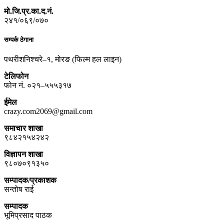
मो.जि.प्र.का.द.नं.
२४१/०६९/०७०
सम्पर्क ठेगाना
पथरीशनिश्चरे–१, मोरङ (फिल्म हल लाइन)
टेलिफोन
फोन नं. ०२१–५५५३१७
ईमेल
crazy.com2069@gmail.com
समाचार शाखा
९८४२१५४२४२
विज्ञापन शाखा
९८०७०९१३५०
सम्पादक/प्रकाशक
सन्तोष राई
सम्पादक
भूमिप्रसाद पाठक