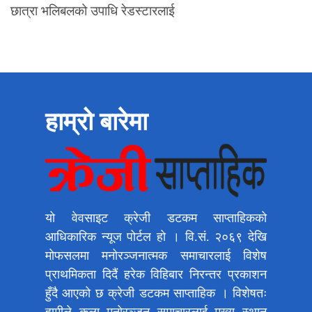
छात्रा भलिबलको उपाधि रेडस्टारलाई
हाम्रो बारेमा
यो वेवसाइट क्रेजी डटकम साप्ताहिकको
आधिकारिक न्यूज पोर्टल हो । वि.सं. २०६९ देखि
मोफसलमा मनोरञ्जनात्मक समाचारलाई विशेष
प्राथमिकता दिदैं हरेक विहिबार निरन्तर प्रकाशन
हुँदै आएको छ क्रेजी डटकम साप्ताहिक । विशेषतः
हामीले कला मनोरञ्जन समाचारलाई मुख्य स्थान