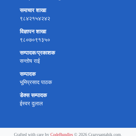
समाचार शाखा
९८४२१५४२४२
विज्ञापन शाखा
९८०७०९१३५०
सम्पादक/प्रकाशक
सन्तोष राई
सम्पादक
भूमिप्रसाद पाठक
डेक्स सम्पादक
ईस्वर दुलाल
Crafted with care by
CodeBundles
© 2026 Crazysaptahik.com.