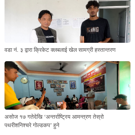
वडा नं. ३ द्वारा क्रिकेट क्लबलाई खेल सामग्री हस्तान्तरण
असोज १७ गतेदेखि ‘अन्तर्राष्ट्रिय आमन्त्रण तेस्रो
पथरीशनिश्चरे गोल्डकप’ हुने