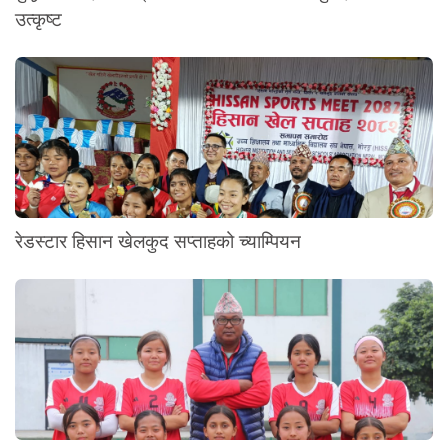
उत्कृष्ट
रेडस्टार हिसान खेलकुद सप्ताहको च्याम्पियन