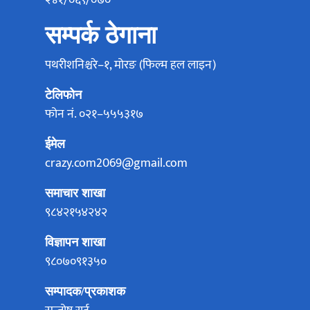
२४१/०६९/०७०
सम्पर्क ठेगाना
पथरीशनिश्चरे–१, मोरङ (फिल्म हल लाइन)
टेलिफोन
फोन नं. ०२१–५५५३१७
ईमेल
crazy.com2069@gmail.com
समाचार शाखा
९८४२१५४२४२
विज्ञापन शाखा
९८०७०९१३५०
सम्पादक/प्रकाशक