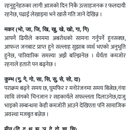
रहनुहुनेहरुका लागी आजको दिन निकै उत्साहजनक र फलदायी
रहनेछ, पढाई लेखाइमा भने खासै गति जाने देखिन्न ।
मकर (भो, जा, जि, खि, खु, खे, खो, गा, गि)
आफ्नै ढिपीले काममा अबरोधको सामना गर्नुपर्ने हुनसक्छ,
आफन्त जनबाट प्राप्त हुने सल्लाह सुझाब व्यर्थ भएको अनुभूति
हुनेछ, पारिवारिक समस्या अझै बल्झिनेछ । धैर्यता कमजोर
रहनाले हतारो पन बढ्नेछ ।
कुम्भ (गु, गे, गो, सा, सि, सु, से, सो, दा)
पराक्रम बढ्ने समय छ, घुमफिर र मनोरंजनमा समय बित्नेछ,नंया
साथि संगको चिनजान र सहकार्यले सफल्लता दिलाउनेछ,दाजु
भाइको सम्बन्धमा केही कमजोरी आउने देखिएता पनि सामाजिक
अवस्था मजबुत बन्नेछ ।
मीन (दि, दु, थ, झ, ञ, दे, दो, चा, चि)