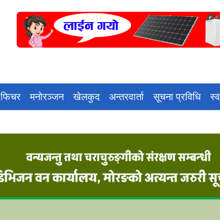
 फिचर
मनोरञ्जन
खेलकुद
अन्तरवार्ता
सूचना प्रविधि
स्