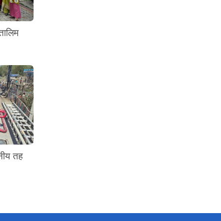
 तालिम
ानीय तह