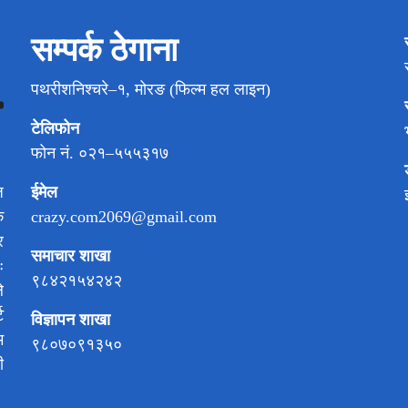
सम्पर्क ठेगाना
पथरीशनिश्चरे–१, मोरङ (फिल्म हल लाइन)
टेलिफोन
फोन नं. ०२१–५५५३१७
ईमेल
ज
crazy.com2069@gmail.com
क
र
समाचार शाखा
ः
९८४२१५४२४२
े
ट
विज्ञापन शाखा
म
९८०७०९१३५०
ी