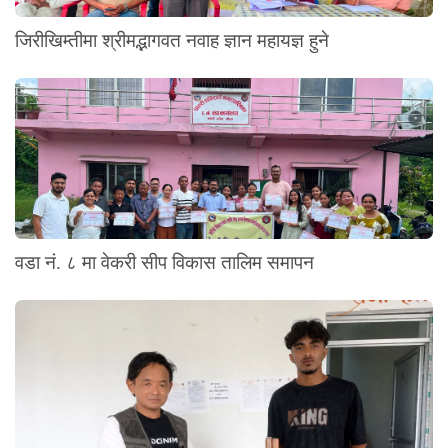
जिरीखिम्तीमा श्रीमद्भागवत नवाह ज्ञान महायज्ञ हुने
वडा नं. ८ मा वेकरी सीप विकास तालिम समापन