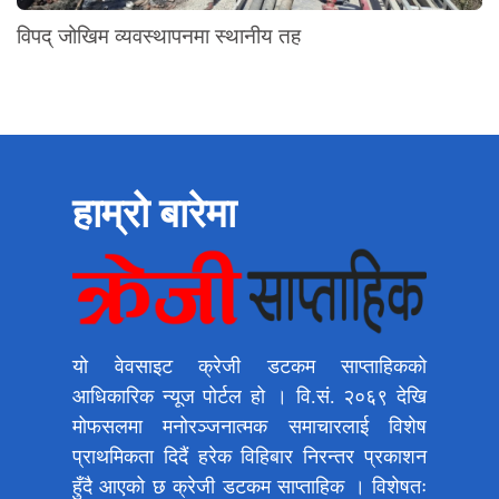
विपद् जोखिम व्यवस्थापनमा स्थानीय तह
हाम्रो बारेमा
यो वेवसाइट क्रेजी डटकम साप्ताहिकको
आधिकारिक न्यूज पोर्टल हो । वि.सं. २०६९ देखि
मोफसलमा मनोरञ्जनात्मक समाचारलाई विशेष
प्राथमिकता दिदैं हरेक विहिबार निरन्तर प्रकाशन
हुँदै आएको छ क्रेजी डटकम साप्ताहिक । विशेषतः