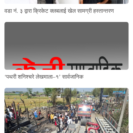
वडा नं. ३ द्वारा क्रिकेट क्लबलाई खेल सामग्री हस्तान्तरण
‘पथरी शनिश्चरे लेखमाला–१’ सार्वजानिक