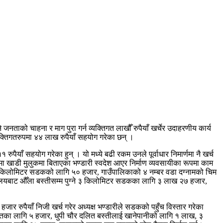
ताको चाहना र माग पुरा गर्न व्यक्तिगत लाखौँ रुपैयाँ खर्चेर उदाहरणीय कार्य
व्यक्तिगतरुपमा ४४ लाख रुपैयाँ सहयोग गरेका छन् ।
याँ सहयोग गरेका हुन् । यो मध्ये बढी रकम उनले पूर्वाधार निमार्णमा नै खर्च
ा खाडी मुलुकमा बिताएका भण्डारी स्वदेश आएर निर्माण व्यवसायीका रूपमा काम
२.५ किलोमिटर सडकको लागि ५० हजार, गाउँपालिकाको ४ नम्बर वडा दग्नामको चिम
ालयबाट औँला बस्तीसम्म पुग्ने ३ किलोमिटर सडकका लागि ३ लाख २७ हजार,
ार रुपैयाँ निजी खर्च गरेर अध्यक्ष भण्डारीले सडकको पहुँच विस्तार गरेका
र्मतका लागि ५ हजार, धुपी चौर दलित बस्तीलाई खानेपानीको लागि १ लाख, ३