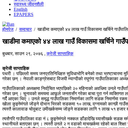
स्वास्थ्य जीवनशैली
English
EPAPERS
होमपेज
/
समाचार
/
खाडीमा कमाएको ४४ लाख गाउँ विकासमा खर्चिने गाउँपालिक
खाडीमा कमाएको ४४ लाख गाउँ विकासमा खर्चिने गाउँपा
बुधबार, साउन २९, २०७६
,
क्रेजी साप्ताहिक
क्रेजी साप्ताहिक
पथरी । पछिल्लो समय जनप्रतिनिधिहरु सुविधाभोगि बनेको तथा भ्रष्टाचारमा मुछिएक
गरेका छन् । नेपाली काङ्ग्रेसबाट विजयी म्याग्दीको रघुगंगा गाउँपालिकाका अध्यक
गाउँपालिकाको अध्यक्षमा निर्वा्चित भएपछिको २० महिनाको अवधिमा उनले गाउँपालि
गरेका छन् । चुनावको समयमा आफूले जनतासँग गरेका बाचा पुरा गर्न व्यक्तिगत 
गर्दै आएका थिए । उनले समृद्ध गाउँपालिका निमार्णका लागि सडक निमार्णमा 
खोला कुइनेमंगले जोड्ने दोभान भिरको सडकमा १० लाख, दग्नामको कान्छी गाउ
त्यस्तै कालावाङ चोवुबाट उमीखर्कसम्म जोड्ने सडकका लागि १ लाख ५१ हजार ख
त्यसैगरि गाउँपालिका वडा नं ८ कुइनेमंगले नक्कल डाँडादेखि घ्यासीखर्क सडक मर
स्थानीयले बताएका छन् । त्यस्तै उनले २ न वडाको माचखर्कमा रहेको बाल शिक्ष