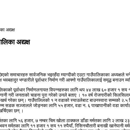
ा अद्यक्ष
लिका अद्यक्ष
ो समाचारहरु सार्वजनिक भइरहँदा म्याग्दीको एउटा गाउँपालिकाका अध्यक्षले भने जन
्ष भवबहादुर भण्डारीले पूर्वाधार निर्माण गरी आफ्नो गाउँपालिकालाई समृद्ध बनाउन 
काको पूर्वाधार निर्माणलगायत विपन्‍नहरुका लागि थप ४४ लाख ६० हजार १ सय ११ रुपै
लगानी गरी जनताको चाहना पुरा गरेको उनले बताए । १० वर्ष रोजगारीको सिलसिलाम
रकम खर्च गरेका छन्। गाउँपालिलको १ न वडाको स्याउलेबाट बाउनस्वारा सम्मको 
ँसम्म सडक सञ्जालले जोड्नका लागि ५५ हजार, वडा न. ६ पाखापानीको वडा कार्य
र्चिएका छन् ।
्मतका लागि ५६ हजार, ७ नम्बर चिम खोला ठाक्कल डाँडा मर्मतका लागि २ लाख २३ हज
ा भवन मर्मतका लागि ११ हजार १ सय ११ रुपैयाँ, रिसिनचौतारी बनाखी खानेपानी म