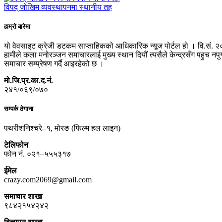
विपद् जोखिम व्यवस्थापनमा स्थानीय तह
हाम्रो बारेमा
यो वेवसाइट क्रेजी डटकम साप्ताहिकको आधिकारिक न्यूज पोर्टल हो । वि.सं. २
हामीले कला मनोरञ्जन समाचारलाई मुख्य स्थान दियौं त्यसैले केन्द्रसँग पहुच 
समाचार सम्प्रेषण गर्दै आइरहेको छ ।
मो.जि.प्र.का.द.नं.
२४१/०६९/०७०
सम्पर्क ठेगाना
पथरीशनिश्चरे–१, मोरङ (फिल्म हल लाइन)
टेलिफोन
फोन नं. ०२१–५५५३१७
ईमेल
crazy.com2069@gmail.com
समाचार शाखा
९८४२१५४२४२