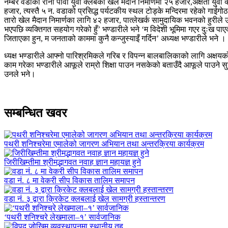
नम्बर वडाको रानी पौवा युवा क्लबको खेल मैदान निमार्णमा २५ हजार,अक्षता युवा 
हजार, त्यस्तै ५ न. वडाको प्रसिद्ध पर्यटकीय स्थल टोड्के मन्दिरमा रहेको गाईग
तारो खेल मैदान निमार्णका लागि ४२ हजार, पात्लेखर्क सामुदायिक भवनको हुरील
भएपछि व्यक्तिगत सहयोग गरेको हुँ’ भण्डारीले भने ‘म विदेशी भूमिमा गएर दुःख प
जिताएका हुन, म जनताको काममा कुनै कन्जुस्याइँ गर्दिन’ अध्यक्ष भण्डारीले भने ।
ध्यक्ष भण्डारीले आफ्नो पारिश्रमिकले गरिब र विपन्न बालबालिकाको लागि अक्षय
काम गरेका भण्डारीले आफूले राम्रो शिक्षा पाउन नसकेको बताउँदै आफूले पाउने स
उनले भने।
सम्बन्धित खवर
पथरी शनिश्चरेमा एमालेको जागरण अभियान तथा अन्तरक्रिया कार्यक्रम
जिरीखिम्तीमा श्रीमद्भागवत नवाह ज्ञान महायज्ञ हुने
वडा नं. ८ मा वेकरी सीप विकास तालिम समापन
वडा नं. ३ द्वारा क्रिकेट क्लबलाई खेल सामग्री हस्तान्तरण
‘पथरी शनिश्चरे लेखमाला–१’ सार्वजानिक