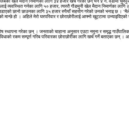
क्लबको खेल मैदान निमार्णको लागि ३४ हजार खर्च गरेका छन् भने ४ न. वडामा भुमेप
ोठलाई व्यवस्थित गर्नका लागि ५० हजार, त्यस्तै गौडमुनी खेल मैदान निमार्णका ला
े उडाएको छानो छाउनका लागि ३५ हजार रुपैयाँ सहयोग गरेको उनको भनाइ छ । ‘मैले
ाएको मान्छे हो । अहिले मेरो घरपरिवार र छोराछोरीलाई आफ्नो खुट्टामा उभ्याइदिए
कोष स्थापना गरेका छन् । जनताको चाहाना अनुसार एउटा नमुना र समृद्ध गाउँपालिक
ुविधाको रकम सम्पूर्ण गरिब परिवारका छोराछोरीका लागि खर्च गर्ने बताएका छन् ।