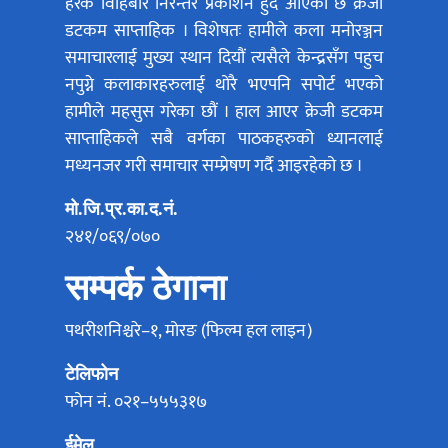
हरेक विहिबार निरन्तर प्रकाशन हुँदै आएको छ क्रेजी
डटकम साप्ताहिक । विशेषतः हामीले कला मनोरञ्जन
समाचारलाई मुख्य स्थान दियौं त्यसैले केन्द्रसँग पहुच
नपुग्ने कलाकारहरुलाई थोरै भएपनि सपोर्ट भएको
हामीले महसुस गरेका छौं । हाल आएर क्रेजी डटकम
साप्ताहिकले सबै वर्गका पाठकहरुको ध्यानलाई
मध्यनजर गरी समाचार सम्प्रेषण गर्दै आइरहेको छ ।
मो.जि.प्र.का.द.नं.
२४१/०६९/०७०
सम्पर्क ठेगाना
पथरीशनिश्चरे–१, मोरङ (फिल्म हल लाइन)
टेलिफोन
फोन नं. ०२१–५५५३१७
ईमेल