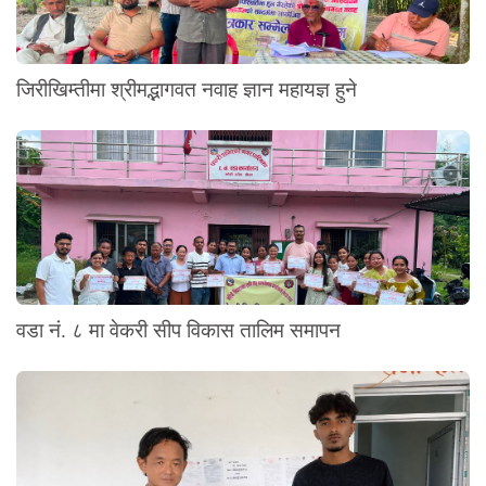
जिरीखिम्तीमा श्रीमद्भागवत नवाह ज्ञान महायज्ञ हुने
वडा नं. ८ मा वेकरी सीप विकास तालिम समापन