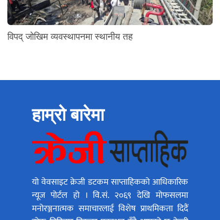
विपद् जोखिम व्यवस्थापनमा स्थानीय तह
हाम्रो बारेमा
यो वेवसाइट क्रेजी डटकम साप्ताहिकको आधिकारिक
न्यूज पोर्टल हो । वि.सं. २०६९ देखि मोफसलमा
मनोरञ्जनात्मक समाचारलाई विशेष प्राथमिकता दिदैं