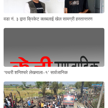
वडा नं. ३ द्वारा क्रिकेट क्लबलाई खेल सामग्री हस्तान्तरण
‘पथरी शनिश्चरे लेखमाला–१’ सार्वजानिक