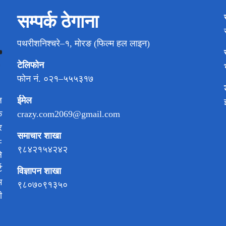
सम्पर्क ठेगाना
पथरीशनिश्चरे–१, मोरङ (फिल्म हल लाइन)
टेलिफोन
फोन नं. ०२१–५५५३१७
ईमेल
ज
crazy.com2069@gmail.com
क
र
समाचार शाखा
ः
९८४२१५४२४२
े
ट
विज्ञापन शाखा
म
९८०७०९१३५०
ी