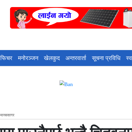
 फिचर
मनोरञ्जन
खेलकुद
अन्तरवार्ता
सूचना प्रविधि
स्
को मानवसागर