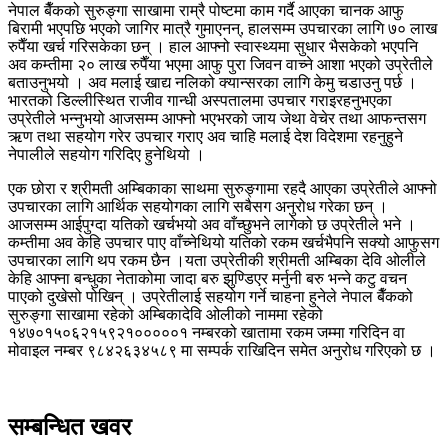
नेपाल बैँकको सुरुङ्गा साखामा राम्रै पोष्टमा काम गर्दै आएका चानक आफु
बिरामी भएपछि भएको जागिर मात्रै गुमाएनन्, हालसम्म उपचारका लागि ७० लाख
रुपैँया खर्च गरिसकेका छन् । हाल आफ्नो स्वास्थ्यमा सुधार भैसकेको भएपनि
अव कम्तीमा २० लाख रुपैँया भएमा आफु पुरा जिवन वाच्ने आशा भएको उप्रेतीले
बताउनुभयो । अव मलाई खाद्य नलिको क्यान्सरका लागि केमु चडाउनु पर्छ ।
भारतको डिल्लीस्थित राजीव गान्धी अस्पतालमा उपचार गराइरहनुभएका
उप्रेतीले भन्नुभयो आजसम्म आफ्नो भएभरको जाय जेथा वेचेर तथा आफन्तसग
ऋण तथा सहयोग गरेर उपचार गराए अव चाहि मलाई देश विदेशमा रहनुहुने
नेपालीले सहयोग गरिदिए हुनेथियो ।
एक छोरा र श्रीमती अम्बिकाका साथमा सुरुङ्गामा रहदै आएका उप्रेतीले आफ्नो
उपचारका लागि आर्थिक सहयोगका लागि सबैसग अनुरोध गरेका छन् ।
आजसम्म आईपुग्दा यतिको खर्चभयो अव वाँच्छुभने लागेको छ उप्रेतीले भने ।
कम्तीमा अव केहि उपचार पाए वाँच्नेथियो यतिको रकम खर्चभैपनि सक्यो आफुसग
उपचारका लागि थप रकम छैन ।यता उप्रेतीकी श्रीमती अम्बिका देवि ओलीले
केहि आफ्ना बन्धुका नेताकोमा जादा बरु झुण्डिएर मर्नुनी बरु भन्ने कटु वचन
पाएको दुखेसो पोखिन् । उप्रेतीलाई सहयोग गर्ने चाहना हुनेले नेपाल बैँकको
सुरुङ्गा साखामा रहेको अम्बिकादेवि ओलीको नाममा रहेको
१४७०१५०६२१५९२१०००००१ नम्बरको खातामा रकम जम्मा गरिदिन वा
मोवाइल नम्बर ९८४२६३४५८९ मा सम्पर्क राखिदिन समेत अनुरोध गरिएको छ ।
सम्बन्धित खवर