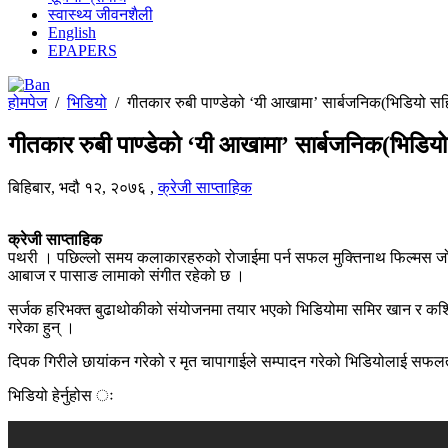
स्वास्थ्य जीवनशैली
English
EPAPERS
होमपेज
/
भिडियो
/
गीतकार रुबी पाण्डेको ‘यी आखामा’ सार्बजनिक(भिडियो स
गीतकार रुबी पाण्डेको ‘यी आखामा’ सार्बजनिक(भिडिय
बिहिबार, भदौ १२, २०७६
,
क्रेजी साप्ताहिक
क्रेजी साप्ताहिक
पथरी । पछिल्लो समय कलाकारहरुको रोजाईमा पर्न सफल मुक्तिनाथ फिल्मस जो ज
आबाज र पासाङ लामाको संगीत रहेको छ ।
सर्जक हरिभक्त बुढाथोकीको संयोजनमा तयार भएको भिडियोमा समिर खान र कशिस 
गरेका हुन् ।
दिपक गिरीले छायांकन गरेको र मृत चापागाईले सम्पादन गरेको भिडियोलाई सफ
भिडियो हेर्नुहोस ः