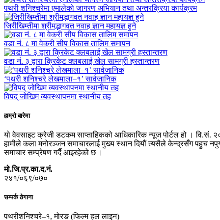
पथरी शनिश्चरेमा एमालेको जागरण अभियान तथा अन्तरक्रिया कार्यक्रम
जिरीखिम्तीमा श्रीमद्भागवत नवाह ज्ञान महायज्ञ हुने
वडा नं. ८ मा वेकरी सीप विकास तालिम समापन
वडा नं. ३ द्वारा क्रिकेट क्लबलाई खेल सामग्री हस्तान्तरण
‘पथरी शनिश्चरे लेखमाला–१’ सार्वजानिक
विपद् जोखिम व्यवस्थापनमा स्थानीय तह
हाम्रो बारेमा
यो वेवसाइट क्रेजी डटकम साप्ताहिकको आधिकारिक न्यूज पोर्टल हो । वि.सं. २
हामीले कला मनोरञ्जन समाचारलाई मुख्य स्थान दियौं त्यसैले केन्द्रसँग पहुच 
समाचार सम्प्रेषण गर्दै आइरहेको छ ।
मो.जि.प्र.का.द.नं.
२४१/०६९/०७०
सम्पर्क ठेगाना
पथरीशनिश्चरे–१, मोरङ (फिल्म हल लाइन)