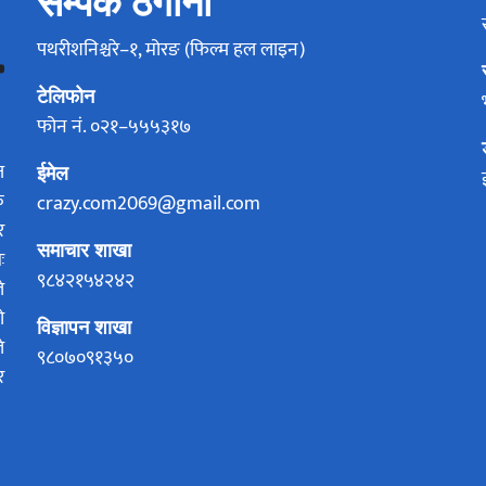
सम्पर्क ठेगाना
पथरीशनिश्चरे–१, मोरङ (फिल्म हल लाइन)
टेलिफोन
फोन नं. ०२१–५५५३१७
ज
ईमेल
क
crazy.com2069@gmail.com
र
समाचार शाखा
ः
९८४२१५४२४२
े
ो
विज्ञापन शाखा
े
९८०७०९१३५०
र