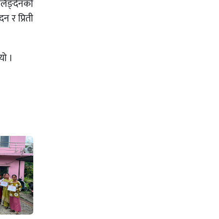
 लिङ्देनको
न र प्रिती
यो ।