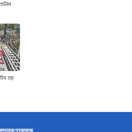
 तालिम
ानीय तह
सम्पादक/प्रकाशक