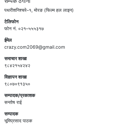
सम्पर्क ठेगाना
पथरीशनिश्चरे–१, मोरङ (फिल्म हल लाइन)
टेलिफोन
फोन नं. ०२१–५५५३१७
ईमेल
crazy.com2069@gmail.com
समाचार शाखा
९८४२१५४२४२
विज्ञापन शाखा
९८०७०९१३५०
सम्पादक/प्रकाशक
सन्तोष राई
सम्पादक
भूमिप्रसाद पाठक