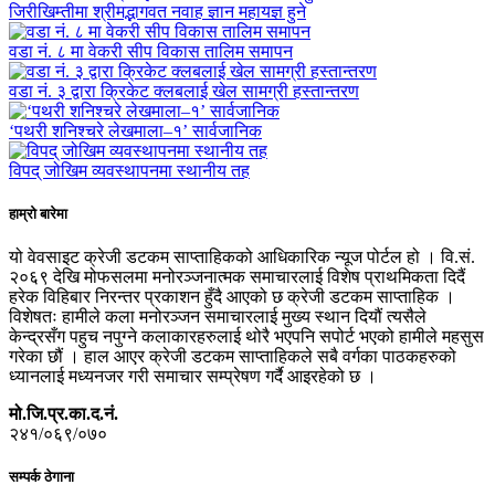
जिरीखिम्तीमा श्रीमद्भागवत नवाह ज्ञान महायज्ञ हुने
वडा नं. ८ मा वेकरी सीप विकास तालिम समापन
वडा नं. ३ द्वारा क्रिकेट क्लबलाई खेल सामग्री हस्तान्तरण
‘पथरी शनिश्चरे लेखमाला–१’ सार्वजानिक
विपद् जोखिम व्यवस्थापनमा स्थानीय तह
हाम्रो बारेमा
यो वेवसाइट क्रेजी डटकम साप्ताहिकको आधिकारिक न्यूज पोर्टल हो । वि.सं.
२०६९ देखि मोफसलमा मनोरञ्जनात्मक समाचारलाई विशेष प्राथमिकता दिदैं
हरेक विहिबार निरन्तर प्रकाशन हुँदै आएको छ क्रेजी डटकम साप्ताहिक ।
विशेषतः हामीले कला मनोरञ्जन समाचारलाई मुख्य स्थान दियौं त्यसैले
केन्द्रसँग पहुच नपुग्ने कलाकारहरुलाई थोरै भएपनि सपोर्ट भएको हामीले महसुस
गरेका छौं । हाल आएर क्रेजी डटकम साप्ताहिकले सबै वर्गका पाठकहरुको
ध्यानलाई मध्यनजर गरी समाचार सम्प्रेषण गर्दै आइरहेको छ ।
मो.जि.प्र.का.द.नं.
२४१/०६९/०७०
सम्पर्क ठेगाना