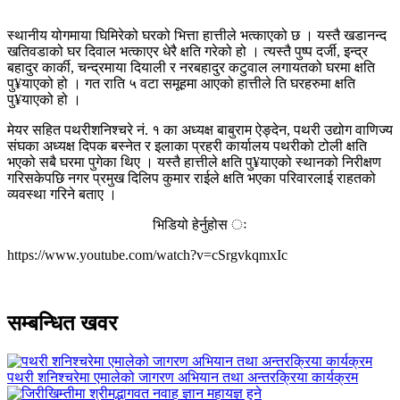
स्थानीय योगमाया घिमिरेको घरको भित्ता हात्तीले भत्काएको छ । यस्तै खडानन्द
खतिवडाको घर दिवाल भत्काएर धेरै क्षति गरेको हो । त्यस्तै पुष्प दर्जी, इन्द्र
बहादुर कार्की, चन्द्रमाया दियाली र नरबहादुर कटुवाल लगायतको घरमा क्षति
पु¥याएको हो । गत राति ५ वटा समूहमा आएको हात्तीले ति घरहरुमा क्षति
पु¥याएको हो ।
मेयर सहित पथरीशनिश्चरे नं. १ का अध्यक्ष बाबुराम ऐङ्देन, पथरी उद्योग वाणिज्य
संघका अध्यक्ष दिपक बस्नेत र इलाका प्रहरी कार्यालय पथरीको टोली क्षति
भएको सबै घरमा पुगेका थिए । यस्तै हात्तीले क्षति पु¥याएको स्थानको निरीक्षण
गरिसकेपछि नगर प्रमुख दिलिप कुमार राईले क्षति भएका परिवारलाई राहतको
व्यवस्था गरिने बताए ।
भिडियो हेर्नुहोस ः
https://www.youtube.com/watch?v=cSrgvkqmxIc
सम्बन्धित खवर
पथरी शनिश्चरेमा एमालेको जागरण अभियान तथा अन्तरक्रिया कार्यक्रम