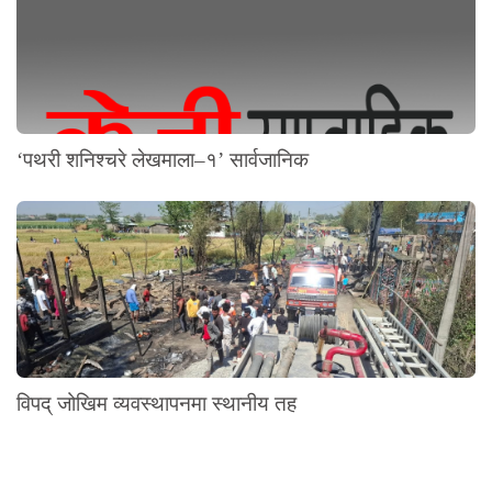
‘पथरी शनिश्चरे लेखमाला–१’ सार्वजानिक
विपद् जोखिम व्यवस्थापनमा स्थानीय तह