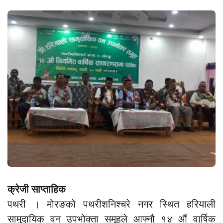
क्रेजी साप्ताहिक
पथरी । मोरङको पथरीशनिश्चरे नगर स्थित हरियाली
सामुदायिक वन उपभोक्ता समूहले आफ्नौ १४ औं वार्षिक