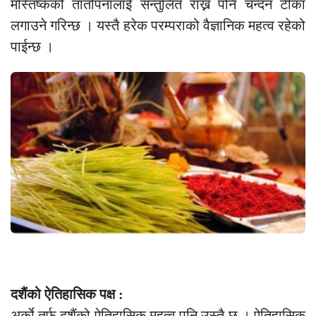
मस्तिष्कको तातोपनालाई सन्तुलित राख्न पनि चन्दन टीका
लगाउने गरिन्छ । यस्तै हरेक परम्पराको वैज्ञानिक महत्व रहेको
पाईन्छ ।
दशैंको ऐतिहासिक पक्ष :
अर्काे तर्फ दशैंको ऐतिहासिक महत्व पनि उस्तै छ । ऐतिहासिक