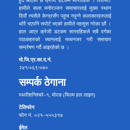
हुँदै आएको छ क्रेजी डटकम साप्ताहिक । विशेषतः
हामीले कला मनोरञ्जन समाचारलाई मुख्य स्थान
दियौं त्यसैले केन्द्रसँग पहुच नपुग्ने कलाकारहरुलाई
थोरै भएपनि सपोर्ट भएको हामीले महसुस गरेका छौं ।
हाल आएर क्रेजी डटकम साप्ताहिकले सबै वर्गका
पाठकहरुको ध्यानलाई मध्यनजर गरी समाचार
सम्प्रेषण गर्दै आइरहेको छ ।
मो.जि.प्र.का.द.नं.
२४१/०६९/०७०
सम्पर्क ठेगाना
पथरीशनिश्चरे–१, मोरङ (फिल्म हल लाइन)
टेलिफोन
फोन नं. ०२१–५५५३१७
ईमेल