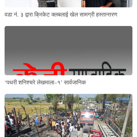
वडा नं. ३ द्वारा क्रिकेट क्लबलाई खेल सामग्री हस्तान्तरण
‘पथरी शनिश्चरे लेखमाला–१’ सार्वजानिक