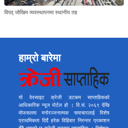
विपद् जोखिम व्यवस्थापनमा स्थानीय तह
हाम्रो बारेमा
यो वेवसाइट क्रेजी डटकम साप्ताहिकको
आधिकारिक न्यूज पोर्टल हो । वि.सं. २०६९ देखि
मोफसलमा मनोरञ्जनात्मक समाचारलाई विशेष
प्राथमिकता दिदैं हरेक विहिबार निरन्तर प्रकाशन