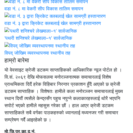
वडा नं. ८ मा वेकरी सीप विकास तालिम समापन
वडा नं. ३ द्वारा क्रिकेट क्लबलाई खेल सामग्री हस्तान्तरण
‘पथरी शनिश्चरे लेखमाला–१’ सार्वजानिक
विपद् जोखिम व्यवस्थापनमा स्थानीय तह
हाम्रो बारेमा
यो वेवसाइट क्रेजी डटकम साप्ताहिकको आधिकारिक न्यूज पोर्टल हो ।
वि.सं. २०६९ देखि मोफसलमा मनोरञ्जनात्मक समाचारलाई विशेष
प्राथमिकता दिदैं हरेक विहिबार निरन्तर प्रकाशन हुँदै आएको छ क्रेजी
डटकम साप्ताहिक । विशेषतः हामीले कला मनोरञ्जन समाचारलाई मुख्य
स्थान दियौं त्यसैले केन्द्रसँग पहुच नपुग्ने कलाकारहरुलाई थोरै भएपनि
सपोर्ट भएको हामीले महसुस गरेका छौं । हाल आएर क्रेजी डटकम
साप्ताहिकले सबै वर्गका पाठकहरुको ध्यानलाई मध्यनजर गरी समाचार
सम्प्रेषण गर्दै आइरहेको छ ।
मो.जि.प्र.का.द.नं.