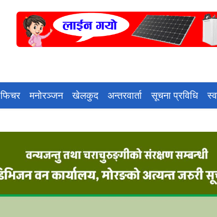
 फिचर
मनोरञ्जन
खेलकुद
अन्तरवार्ता
सूचना प्रविधि
स्