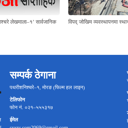
श्चरे लेखमाला–१’ सार्वजानिक
विपद् जोखिम व्यवस्थापनमा स्थ
सम्पर्क ठेगाना
पथरीशनिश्चरे–१, मोरङ (फिल्म हल लाइन)
टेलिफोन
फोन नं. ०२१–५५५३१७
ईमेल
ज
crazy.com2069@gmail.com
क