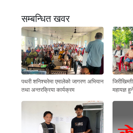
सम्बन्धित खवर
पथरी शनिश्चरेमा एमालेको जागरण अभियान
जिरीखिम्ती
तथा अन्तरक्रिया कार्यक्रम
महायज्ञ हुन