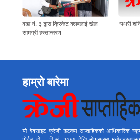
वडा नं. ३ द्वारा क्रिकेट क्लबलाई खेल
‘पथरी शनि
सामग्री हस्तान्तरण
हाम्रो बारेमा
यो वेवसाइट क्रेजी डटकम साप्ताहिकको आधिकारिक न्यू
पोर्टल हो । वि.सं. २०६९ देखि मोफसलमा मनोरञ्जनात्म