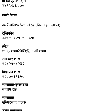
मो.जि.प्र.का.द.नं.
२४१/०६९/०७०
सम्पर्क ठेगाना
पथरीशनिश्चरे–१, मोरङ (फिल्म हल लाइन)
टेलिफोन
फोन नं. ०२१–५५५३१७
ईमेल
crazy.com2069@gmail.com
समाचार शाखा
९८४२१५४२४२
विज्ञापन शाखा
९८०७०९१३५०
सम्पादक/प्रकाशक
सन्तोष राई
सम्पादक
भूमिप्रसाद पाठक
डेक्स सम्पादक