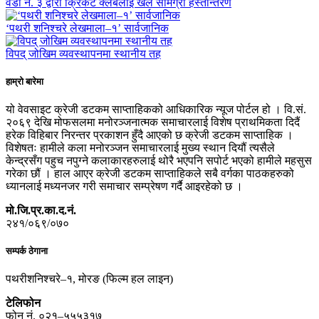
वडा नं. ३ द्वारा क्रिकेट क्लबलाई खेल सामग्री हस्तान्तरण
‘पथरी शनिश्चरे लेखमाला–१’ सार्वजानिक
विपद् जोखिम व्यवस्थापनमा स्थानीय तह
हाम्रो बारेमा
यो वेवसाइट क्रेजी डटकम साप्ताहिकको आधिकारिक न्यूज पोर्टल हो । वि.सं.
२०६९ देखि मोफसलमा मनोरञ्जनात्मक समाचारलाई विशेष प्राथमिकता दिदैं
हरेक विहिबार निरन्तर प्रकाशन हुँदै आएको छ क्रेजी डटकम साप्ताहिक ।
विशेषतः हामीले कला मनोरञ्जन समाचारलाई मुख्य स्थान दियौं त्यसैले
केन्द्रसँग पहुच नपुग्ने कलाकारहरुलाई थोरै भएपनि सपोर्ट भएको हामीले महसुस
गरेका छौं । हाल आएर क्रेजी डटकम साप्ताहिकले सबै वर्गका पाठकहरुको
ध्यानलाई मध्यनजर गरी समाचार सम्प्रेषण गर्दै आइरहेको छ ।
मो.जि.प्र.का.द.नं.
२४१/०६९/०७०
सम्पर्क ठेगाना
पथरीशनिश्चरे–१, मोरङ (फिल्म हल लाइन)
टेलिफोन
फोन नं. ०२१–५५५३१७