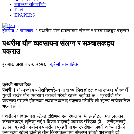
स्वास्थ्य जीवनशैली
English
EPAPERS
होमपेज
/
समाचार
/
पथरीमा यौन व्यवसायमा संलग्न र सञ्चालकद्वय पक्राउ
पथरीमा यौन व्यवसायमा संलग्न र सञ्चालकद्वय
पक्राउ
बुधबार, असोज २२, २०७६
,
क्रेजी साप्ताहिक
क्रेजी साप्ताहिक
पथरी ।
मोरङको पथरीशनिश्चरे–१ मा सञ्चालित होटल तथा लजमा यौनकर्मी
युवती राखेर यौन व्यवसाय गराउने गरेको रहस्य खुलेको छ । प्रहरीले यौन
व्यवसाय गराउने होटलका सञ्चालकलाई पक्राउ गरेपछि सो रहस्य सार्वजानिक
भएको हो ।
पथरीको पश्चिम बस स्टेण्ड दक्षिणमा अवस्थित चाम्लिङ होटल एण्ड लजका
संन्चालकद्वय सुनिता राई र बिजय राईलाई पक्राउ गरिएको हो । उनीहरुलाई
इलाका प्रहरी कार्यालय पथरीका प्रहरी नायव उपरीक्षक लक्ष्मी अधिकारीको
कमान्डमा रहेको टोलीले यौन क्रियकलापमा संम्लग्न रहेको अवस्थामै दुई