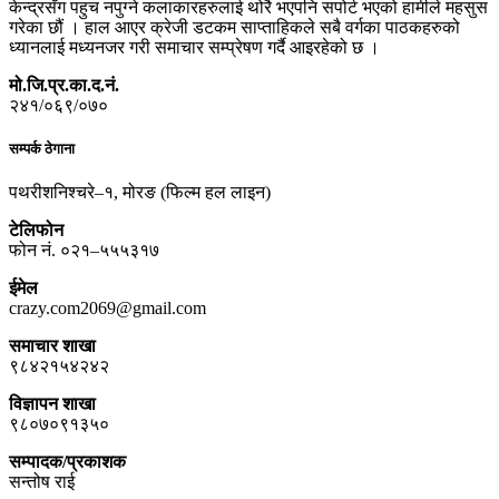
केन्द्रसँग पहुच नपुग्ने कलाकारहरुलाई थोरै भएपनि सपोर्ट भएको हामीले महसुस
गरेका छौं । हाल आएर क्रेजी डटकम साप्ताहिकले सबै वर्गका पाठकहरुको
ध्यानलाई मध्यनजर गरी समाचार सम्प्रेषण गर्दै आइरहेको छ ।
मो.जि.प्र.का.द.नं.
२४१/०६९/०७०
सम्पर्क ठेगाना
पथरीशनिश्चरे–१, मोरङ (फिल्म हल लाइन)
टेलिफोन
फोन नं. ०२१–५५५३१७
ईमेल
crazy.com2069@gmail.com
समाचार शाखा
९८४२१५४२४२
विज्ञापन शाखा
९८०७०९१३५०
सम्पादक/प्रकाशक
सन्तोष राई