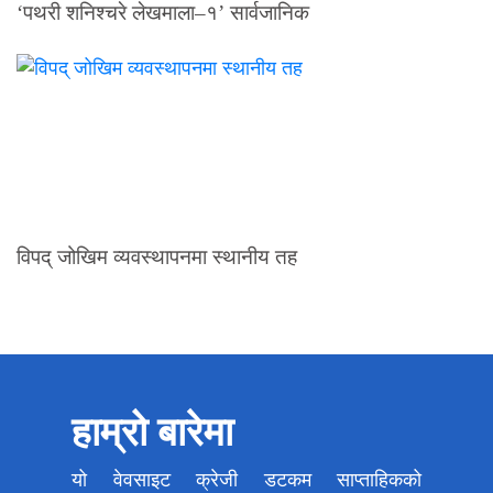
‘पथरी शनिश्चरे लेखमाला–१’ सार्वजानिक
विपद् जोखिम व्यवस्थापनमा स्थानीय तह
हाम्रो बारेमा
यो वेवसाइट क्रेजी डटकम साप्ताहिकको