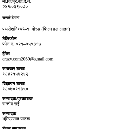
मो.जि.प्र.का.द.नं.
२४१/०६९/०७०
सम्पर्क ठेगाना
पथरीशनिश्चरे–१, मोरङ (फिल्म हल लाइन)
टेलिफोन
फोन नं. ०२१–५५५३१७
ईमेल
crazy.com2069@gmail.com
समाचार शाखा
९८४२१५४२४२
विज्ञापन शाखा
९८०७०९१३५०
सम्पादक/प्रकाशक
सन्तोष राई
सम्पादक
भूमिप्रसाद पाठक
डेक्स सम्पादक