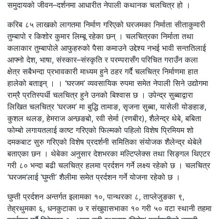
समुदायको जीवन–दर्शनमा आधारीत नेपाली कथानक चलचित्र हो ।
करिब ८५ लाखको लागतमा निर्माण गरिएको घरजमका निर्माता सीताकुमारी
तुम्बापो र किशोर कुमार लिम्बू रहेका छन् । चलचित्रका निर्माता तथा
कलाकार तुम्बापोले आफुहरुको पैसा कमाउने उद्देश्य नभई भावी सन्ततिलाई
आफ्नो देश, भाषा, संस्कार–संस्कृति र परम्परासँग परिचित गराउँन कला
क्षेत्र सबैभन्दा प्रभावकारी माध्यम हुने ठहर गर्दै चलचित्र निर्माणमा हात
हालेको बताइन् । । ‘घरजम’ व्यवसायिक रुपमा समेत नेपाली सिने उद्योगमा
राम्रै प्रतिस्पर्धी चलचित्र हुने उनको बिश्वास छ । उपेन्द्र सुब्बाद्वारा
लिखित चलचित्र ‘घरजम’ मा बुद्धि तामाङ, सृजना सुब्बा, यासेली योङहाङ,
कुशल थलङ, हेमराज अन्छङबो, रवी सेर्मा (रणबीर), शैलेन्द्र थेबे, बबिता
फोम्बो लगायतलाई काष्ट गरिएको फिल्मको पहिलो विशेष प्रिमियम शो
दमकबाट सुरु गरिएको विशेष प्रदर्शनी समितिका संयोजक शैलेन्द्र थेबेले
बताएका छन । थेबेका अनुसार देशभरका मल्टिप्लेक्स तथा सिङ्गल थिएटर
गरी ८० भन्दा बढी चलचित्र हलमा प्रर्दशन गर्ने लक्ष्य रहेको छ । चलचित्र
‘घरजम’लाई ‘घुम्ती’ शैलीमा समेत प्रर्दशन गर्ने योजना रहेको छ ।
घुम्ती प्रर्दशन अन्तर्गत इलामका १०, पान्थरका ८, ताप्लेजुङका ९,
तेह्रथुमका ६, धनकुटाका ७ र संखुवासभाका १० गरी ५० वटा स्थानी तहमा