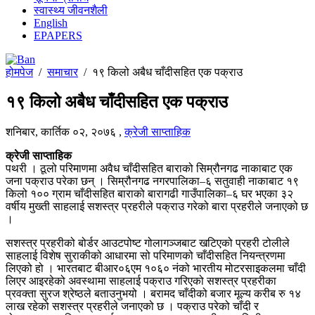
स्वास्थ्य जीवनशैली
English
EPAPERS
होमपेज
/
समाचार
/
१९ किलो अबैध चाँदीसहित एक पक्राउ
१९ किलो अबैध चाँदीसहित एक पक्राउ
शनिबार, कार्तिक ०२, २०७६
,
क्रेजी साप्ताहिक
क्रेजी साप्ताहिक
पथरी । ठूलो परिमाणमा अवैध चाँदीसहित बाराको सिम्रौनगढ नाकाबाट एक
जना पक्राउ परेका छन् । सिम्रौनगढ नगरपालिका–६ सतुवाही नाकाबाट १९
किलो १०० ग्राम चाँदीसहित बाराको बारागढी गाउँपालिका–६ घर भएका ३२
वर्षीय मुख्ती साहलाई सशस्त्र प्रहरीले पक्राउ गरेको बारा प्रहरीले जनाएको छ
।
सशस्त्र प्रहरीको बोर्डर आउटपोष्ट गोलागञ्जबाट खटिएको प्रहरी टोलीले
साहलाई विशेष सुराकीको आधारमा सो परिमाणको चाँदीसहित नियन्त्रणमा
लिएको हो । भारतबाट बीआर०६एम १०६० नंको भारतीय मोटरसाइकलमा चाँदी
लिएर आइरहेको अवस्थामा साहलाई पक्राउ गरिएको सशस्त्र प्रहरीका
प्रवक्ता सुरज श्रेष्ठले बताउनुभयो । बरामद चाँदीको बजार मूल्य करीब रु १४
लाख रहेको सशस्त्र प्रहरीले जनाएको छ । पक्राउ परेको चाँदी र