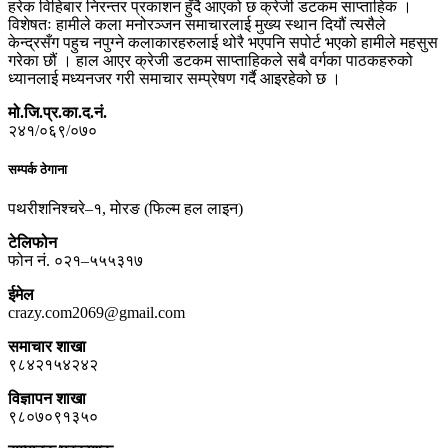
हरेक विहिबार निरन्तर प्रकाशन हुँदै आएको छ क्रेजी डटकम साप्ताहिक ।
विशेषतः हामीले कला मनोरञ्जन समाचारलाई मुख्य स्थान दियौं त्यसैले
केन्द्रसँग पहुच नपुग्ने कलाकारहरुलाई थोरै भएपनि सपोर्ट भएको हामीले महसुस
गरेका छौं । हाल आएर क्रेजी डटकम साप्ताहिकले सबै वर्गका पाठकहरुको
ध्यानलाई मध्यनजर गरी समाचार सम्प्रेषण गर्दै आइरहेको छ ।
मो.जि.प्र.का.द.नं.
२४१/०६९/०७०
सम्पर्क ठेगाना
पथरीशनिश्चरे–१, मोरङ (फिल्म हल लाइन)
टेलिफोन
फोन नं. ०२१–५५५३१७
ईमेल
crazy.com2069@gmail.com
समाचार शाखा
९८४२१५४२४२
विज्ञापन शाखा
९८०७०९१३५०