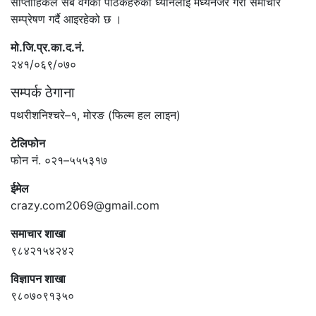
साप्ताहिकले सबै वर्गका पाठकहरुको ध्यानलाई मध्यनजर गरी समाचार
सम्प्रेषण गर्दै आइरहेको छ ।
मो.जि.प्र.का.द.नं.
२४१/०६९/०७०
सम्पर्क ठेगाना
पथरीशनिश्चरे–१, मोरङ (फिल्म हल लाइन)
टेलिफोन
फोन नं. ०२१–५५५३१७
ईमेल
crazy.com2069@gmail.com
समाचार शाखा
९८४२१५४२४२
विज्ञापन शाखा
९८०७०९१३५०