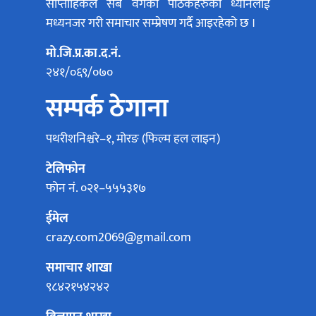
साप्ताहिकले सबै वर्गका पाठकहरुको ध्यानलाई
मध्यनजर गरी समाचार सम्प्रेषण गर्दै आइरहेको छ ।
मो.जि.प्र.का.द.नं.
२४१/०६९/०७०
सम्पर्क ठेगाना
पथरीशनिश्चरे–१, मोरङ (फिल्म हल लाइन)
टेलिफोन
फोन नं. ०२१–५५५३१७
ईमेल
crazy.com2069@gmail.com
समाचार शाखा
९८४२१५४२४२