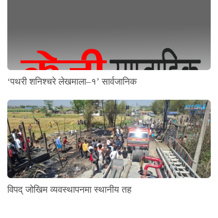
‘पथरी शनिश्चरे लेखमाला–१’ सार्वजानिक
विपद् जोखिम व्यवस्थापनमा स्थानीय तह