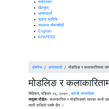
मनोरञ्जन
खेलकुद
अन्तरवार्ता
सूचना प्रविधि
स्वास्थ्य जीवनशैली
English
EPAPERS
होमपेज
/
अन्तरवार्ता
/
मोडलिङ र कलाकारितामा जम्दै
मोडलिङ र कलाकारितामा ज
बिहिबार, मङि्सर ०६, २०७५
,
क्रेजी साप्ताहिक
मातृका पौडेल-
कलाकारिता र मोडलिङको रहरका साथै अवसर क
त्यती सजिलो पक्कै छैन ।