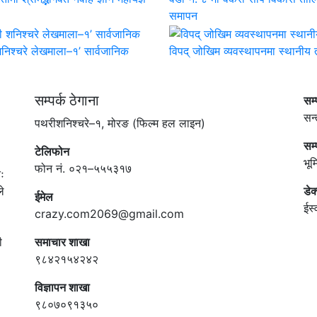
समापन
निश्चरे लेखमाला–१’ सार्वजानिक
विपद् जोखिम व्यवस्थापनमा स्थानीय
सम्पर्क ठेगाना
सम
सन्
पथरीशनिश्चरे–१, मोरङ (फिल्म हल लाइन)
सम
टेलिफोन
भू
फोन नं. ०२१–५५५३१७
ः
े
डेक
ईमेल
ईस्
crazy.com2069@gmail.com
ी
समाचार शाखा
९८४२१५४२४२
विज्ञापन शाखा
९८०७०९१३५०