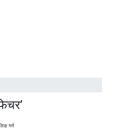
फिचर’
िङ गर्न