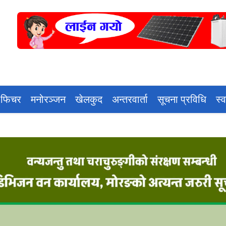
 फिचर
मनोरञ्जन
खेलकुद
अन्तरवार्ता
सूचना प्रविधि
स्