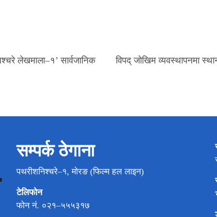
श्चरे लेखमाला–१’ सार्वजानिक
विपद् जोखिम व्यवस्थापनमा स्थ
सम्पर्क ठेगाना
पथरीशनिश्चरे–१, मोरङ (फिल्म हल लाइन)
टेलिफोन
फोन नं. ०२१–५५५३१७