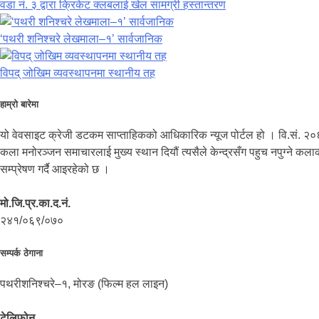
वडा नं. ३ द्वारा क्रिकेट क्लबलाई खेल सामग्री हस्तान्तरण
‘पथरी शनिश्चरे लेखमाला–१’ सार्वजानिक
विपद् जोखिम व्यवस्थापनमा स्थानीय तह
हाम्रो बारेमा
यो वेवसाइट क्रेजी डटकम साप्ताहिकको आधिकारिक न्यूज पोर्टल हो । वि.सं. २०
कला मनोरञ्जन समाचारलाई मुख्य स्थान दियौं त्यसैले केन्द्रसँग पहुच नपुग्ने 
सम्प्रेषण गर्दै आइरहेको छ ।
मो.जि.प्र.का.द.नं.
२४१/०६९/०७०
सम्पर्क ठेगाना
पथरीशनिश्चरे–१, मोरङ (फिल्म हल लाइन)
टेलिफोन