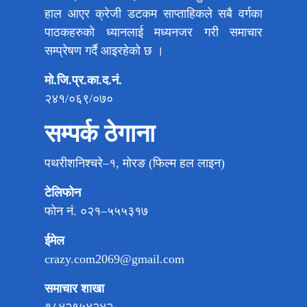
हाल आएर क्रेजी डटकम साप्ताहिकले सबै वर्गका
पाठकहरुको ध्यानलाई मध्यनजर गरी समाचार
सम्प्रेषण गर्दै आइरहेको छ ।
मो.जि.प्र.का.द.नं.
२४१/०६९/०७०
सम्पर्क ठेगाना
पथरीशनिश्चरे–१, मोरङ (फिल्म हल लाइन)
टेलिफोन
फोन नं. ०२१–५५५३१७
ईमेल
crazy.com2069@gmail.com
समाचार शाखा
९८४२१५४२४२