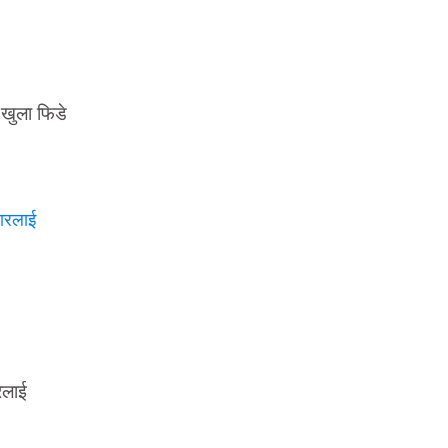
य खुला फिडे
रलाई