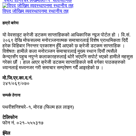
‘पथरी शनिश्चरे लेखमाला–१’ सार्वजानिक
विपद् जोखिम व्यवस्थापनमा स्थानीय तह
हाम्रो बारेमा
यो वेवसाइट क्रेजी डटकम साप्ताहिकको आधिकारिक न्यूज पोर्टल हो । वि.सं.
२०६९ देखि मोफसलमा मनोरञ्जनात्मक समाचारलाई विशेष प्राथमिकता दिदैं
हरेक विहिबार निरन्तर प्रकाशन हुँदै आएको छ क्रेजी डटकम साप्ताहिक ।
विशेषतः हामीले कला मनोरञ्जन समाचारलाई मुख्य स्थान दियौं त्यसैले
केन्द्रसँग पहुच नपुग्ने कलाकारहरुलाई थोरै भएपनि सपोर्ट भएको हामीले महसुस
गरेका छौं । हाल आएर क्रेजी डटकम साप्ताहिकले सबै वर्गका पाठकहरुको
ध्यानलाई मध्यनजर गरी समाचार सम्प्रेषण गर्दै आइरहेको छ ।
मो.जि.प्र.का.द.नं.
२४१/०६९/०७०
सम्पर्क ठेगाना
पथरीशनिश्चरे–१, मोरङ (फिल्म हल लाइन)
टेलिफोन
फोन नं. ०२१–५५५३१७
ईमेल