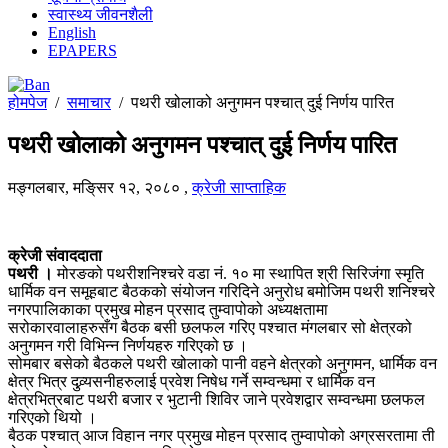
स्वास्थ्य जीवनशैली
English
EPAPERS
होमपेज
/
समाचार
/
पथरी खोलाको अनुगमन पश्चात् दुई निर्णय पारित
पथरी खोलाको अनुगमन पश्चात् दुई निर्णय पारित
मङ्गलबार, मङि्सर १२, २०८०
,
क्रेजी साप्ताहिक
क्रेजी संवाददाता
पथरी ।
मोरङको पथरीशनिश्चरे वडा नं. १० मा स्थापित श्री सिरिजंगा स्मृति
धार्मिक वन समूहबाट बैठकको संयोजन गरिदिने अनुरोध बमोजिम पथरी शनिश्चरे
नगरपालिकाका प्रमुख मोहन प्रसाद तुम्वापोको अध्यक्षतामा
सरोकारवालाहरुसँग बैठक बसी छलफल गरिए पश्चात मंगलबार सो क्षेत्रको
अनुगमन गरी विभिन्न निर्णयहरु गरिएको छ ।
सोमबार बसेको बैठकले पथरी खोलाको पानी वहने क्षेत्रको अनुगमन, धार्मिक वन
क्षेत्र भित्र दुव्र्यसनीहरुलाई प्रवेश निषेध गर्ने सम्वन्धमा र धार्मिक वन
क्षेत्रभित्रबाट पथरी बजार र भुटानी शिविर जाने प्रवेशद्वार सम्वन्धमा छलफल
गरिएको थियो ।
बैठक पश्चात् आज विहान नगर प्रमुख मोहन प्रसाद तुम्वापोको अग्रसरतामा ती