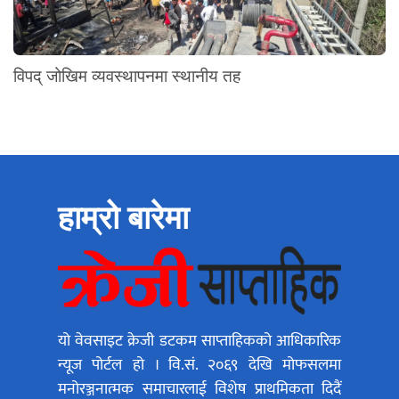
विपद् जोखिम व्यवस्थापनमा स्थानीय तह
हाम्रो बारेमा
यो वेवसाइट क्रेजी डटकम साप्ताहिकको आधिकारिक
न्यूज पोर्टल हो । वि.सं. २०६९ देखि मोफसलमा
मनोरञ्जनात्मक समाचारलाई विशेष प्राथमिकता दिदैं