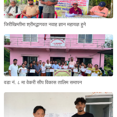
जिरीखिम्तीमा श्रीमद्भागवत नवाह ज्ञान महायज्ञ हुने
वडा नं. ८ मा वेकरी सीप विकास तालिम समापन