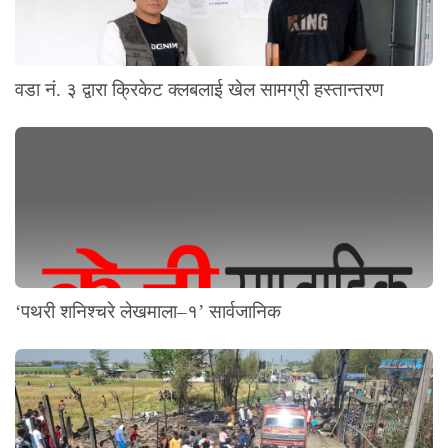
वडा नं. ३ द्वारा क्रिकेट क्लबलाई खेल सामग्री हस्तान्तरण
‘पथरी शनिश्चरे लेखमाला–१’ सार्वजानिक