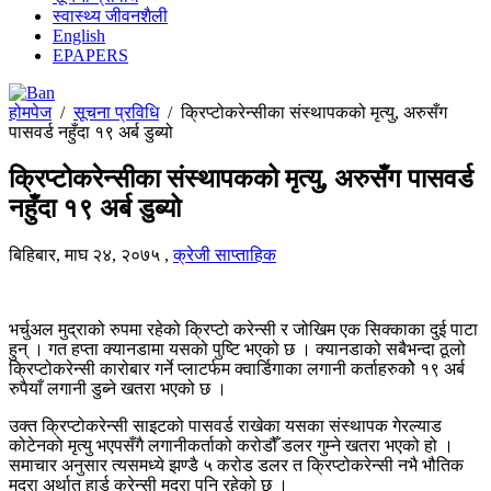
स्वास्थ्य जीवनशैली
English
EPAPERS
होमपेज
/
सूचना प्रविधि
/
क्रिप्टोकरेन्सीका संस्थापकको मृत्यु, अरुसँग
पासवर्ड नहुँदा १९ अर्ब डुब्यो
क्रिप्टोकरेन्सीका संस्थापकको मृत्यु, अरुसँग पासवर्ड
नहुँदा १९ अर्ब डुब्यो
बिहिबार, माघ २४, २०७५
,
क्रेजी साप्ताहिक
भर्चुअल मुद्राको रुपमा रहेको क्रिप्टो करेन्सी र जोखिम एक सिक्काका दुई पाटा
हुन् । गत हप्ता क्यानडामा यसको पुष्टि भएको छ । क्यानडाको सबैभन्दा ठूलो
क्रिप्टोकरेन्सी कारोबार गर्ने प्लाटर्फम क्वार्डिगाका लगानी कर्ताहरुकोे १९ अर्ब
रुपैयाँ लगानी डुब्ने खतरा भएको छ ।
उक्त क्रिप्टोकरेन्सी साइटको पासवर्ड राखेका यसका संस्थापक गेरल्याड
कोटेनको मृत्यु भएपसँगै लगानीकर्ताको करोडौँ डलर गुम्ने खतरा भएको हो ।
समाचार अनुसार त्यसमध्ये झण्डै ५ करोड डलर त क्रिप्टोकरेन्सी नभै भौतिक
मुद्रा अर्थात् हार्ड करेन्सी मुद्रा पनि रहेको छ ।