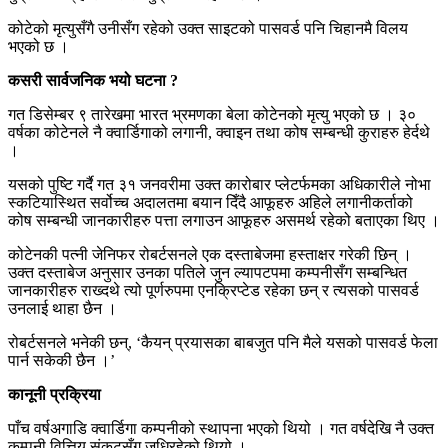
कोटेको मृत्युसँगै उनीसँग रहेको उक्त साइटको पासवर्ड पनि चिहानमै विलय
भएको छ ।
कसरी सार्वजनिक भयो घटना ?
गत डिसेम्बर ९ तारेखमा भारत भ्रमणका बेला कोटेनको मृत्यु भएको छ । ३०
वर्षका कोटेनले नै क्वार्डिगाको लगानी, क्वाइन तथा कोष सम्बन्धी कुराहरु हेर्दथे
।
यसको पुष्टि गर्दै गत ३१ जनवरीमा उक्त कारोबार प्लेटर्फमका अधिकारीले नोभा
स्कटियास्थित सर्वोच्च अदालतमा बयान दिँदै आफूहरु अहिले लगानीकर्ताको
कोष सम्बन्धी जानकारीहरु पत्ता लगाउन आफूहरु असमर्थ रहेको बताएका थिए ।
कोटेनकी पत्नी जेनिफर रोबर्टसनले एक दस्ताबेजमा हस्ताक्षर गरेकी छिन् ।
उक्त दस्ताबेज अनुसार उनका पतिले जुन ल्यापटपमा कम्पनीसँग सम्बन्धित
जानकारीहरु राख्दथे त्यो पूर्णरुपमा एनक्रिप्टेड रहेका छन् र त्यसको पासवर्ड
उनलाई थाहा छैन ।
रोबर्टसनले भनेकी छन्, ‘कैयन् प्रयासका बाबजुत पनि मैले यसको पासवर्ड फेला
पार्न सकेकी छैन ।’
कानूनी प्रक्रिया
पाँच वर्षअगाडि क्वार्डिगा कम्पनीको स्थापना भएको थियो । गत वर्षदेखि नै उक्त
कम्पनी वित्तिय संकटसँग जुधिरहेको थियो ।