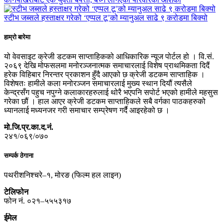
स्टीभ जब्सले हस्ताक्षर गरेको ‘एप्पल टू’को म्यानुअल साढे ९ करोडमा बिक्यो
हाम्रो बारेमा
यो वेवसाइट क्रेजी डटकम साप्ताहिकको आधिकारिक न्यूज पोर्टल हो । वि.सं.
२०६९ देखि मोफसलमा मनोरञ्जनात्मक समाचारलाई विशेष प्राथमिकता दिदैं
हरेक विहिबार निरन्तर प्रकाशन हुँदै आएको छ क्रेजी डटकम साप्ताहिक ।
विशेषतः हामीले कला मनोरञ्जन समाचारलाई मुख्य स्थान दियौं त्यसैले
केन्द्रसँग पहुच नपुग्ने कलाकारहरुलाई थोरै भएपनि सपोर्ट भएको हामीले महसुस
गरेका छौं । हाल आएर क्रेजी डटकम साप्ताहिकले सबै वर्गका पाठकहरुको
ध्यानलाई मध्यनजर गरी समाचार सम्प्रेषण गर्दै आइरहेको छ ।
मो.जि.प्र.का.द.नं.
२४१/०६९/०७०
सम्पर्क ठेगाना
पथरीशनिश्चरे–१, मोरङ (फिल्म हल लाइन)
टेलिफोन
फोन नं. ०२१–५५५३१७
ईमेल