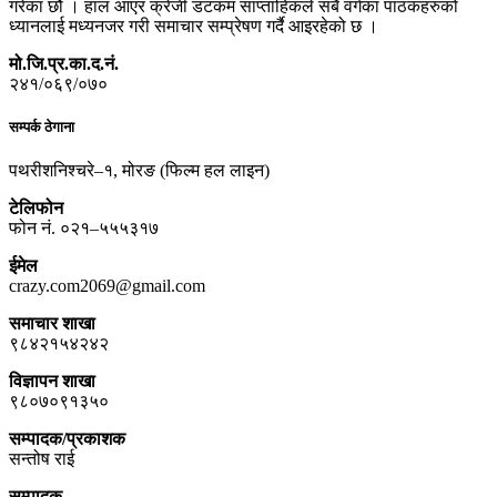
गरेका छौं । हाल आएर क्रेजी डटकम साप्ताहिकले सबै वर्गका पाठकहरुको
ध्यानलाई मध्यनजर गरी समाचार सम्प्रेषण गर्दै आइरहेको छ ।
मो.जि.प्र.का.द.नं.
२४१/०६९/०७०
सम्पर्क ठेगाना
पथरीशनिश्चरे–१, मोरङ (फिल्म हल लाइन)
टेलिफोन
फोन नं. ०२१–५५५३१७
ईमेल
crazy.com2069@gmail.com
समाचार शाखा
९८४२१५४२४२
विज्ञापन शाखा
९८०७०९१३५०
सम्पादक/प्रकाशक
सन्तोष राई
सम्पादक