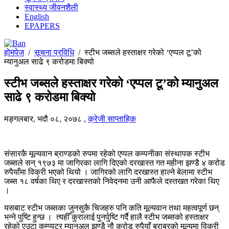
स्वास्थ्य जीवनशैली
English
EPAPERS
होमपेज
/
सूचना प्रविधि
/
स्टीभ जब्सले हस्ताक्षर गरेको ‘एप्पल टू’को
म्यानुअल साढे ९ करोडमा बिक्यो
स्टीभ जब्सले हस्ताक्षर गरेको ‘एप्पल टू’को म्यानुअल
साढे ९ करोडमा बिक्यो
मङ्गलबार, भदौ ०८, २०७८
,
क्रेजी साप्ताहिक
संसारकै मूल्यवान ब्राण्डको रुपमा रहेको एप्पल कम्पनीका संस्थापक स्टीभ
जब्सले सन् १९७३ मा जागिरका लागि दिएको दरखास्त गत महीना झण्डै ४ करोड
रुपैयाँमा विक्री भएको थियो । जागिरको लागि दरखास्त हाल्ने बेलामा स्टीभ
जब्स १८ वर्षका थिए र दरखास्तको निवेदनमा उनी आफैले दस्तखत गरेका थिए
।
यसबाट स्टीभ जब्सका जुनसुकै चिजहरु पनि कति मूल्यवान तथा महत्वपूर्ण छन्
भन्ने पुष्टि हुन्छ । त्यहीँ कुरालाई पुनर्पुष्टि गर्दै हालै स्टीभ जब्सको हस्ताक्षर
रहेको एउटा कम्प्युटर म्यानुअल झण्डै नौ करोड रुपैयाँ बराबरको मूल्यमा विक्री