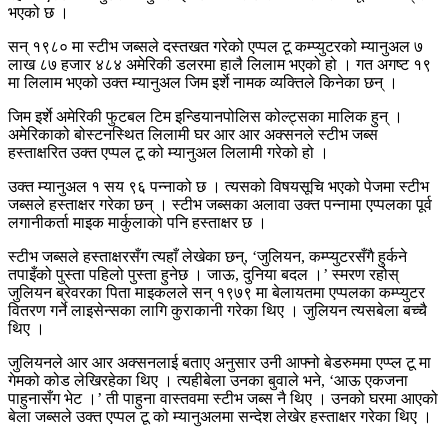
भएको छ ।
सन् १९८० मा स्टीभ जब्सले दस्तखत गरेको एप्पल टू कम्प्युटरको म्यानुअल ७
लाख ८७ हजार ४८४ अमेरिकी डलरमा हालै लिलाम भएको हो । गत अगष्ट १९
मा लिलाम भएको उक्त म्यानुअल जिम इर्शे नामक व्यक्तिले किनेका छन् ।
जिम इर्शे अमेरिकी फुटबल टिम इन्डियानपोलिस कोल्ट्सका मालिक हुन् ।
अमेरिकाको बोस्टनस्थित लिलामी घर आर आर अक्सनले स्टीभ जब्स
हस्ताक्षरित उक्त एप्पल टू को म्यानुअल लिलामी गरेको हो ।
उक्त म्यानुअल १ सय ९६ पन्नाको छ । त्यसको विषयसूचि भएको पेजमा स्टीभ
जब्सले हस्ताक्षर गरेका छन् । स्टीभ जब्सका अलावा उक्त पन्नामा एप्पलका पूर्व
लगानीकर्ता माइक मार्कुलाको पनि हस्ताक्षर छ ।
स्टीभ जब्सले हस्ताक्षरसँग त्यहाँ लेखेका छन्, ‘जुलियन, कम्प्युटरसँगै हुर्कने
तपाइँको पुस्ता पहिलो पुस्ता हुनेछ । जाऊ, दुनिया बदल ।’ स्मरण रहोस्
जुलियन ब्रेवरका पिता माइकलले सन् १९७९ मा बेलायतमा एप्पलका कम्प्युटर
वितरण गर्ने लाइसेन्सका लागि कुराकानी गरेका थिए । जुलियन त्यसबेला बच्चै
थिए ।
जुलियनले आर आर अक्सनलाई बताए अनुसार उनी आफ्नो बेडरुममा एप्प्ल टू मा
गेमको कोड लेखिरहेका थिए । त्यहीबेला उनका बुवाले भने, ‘आऊ एकजना
पाहुनासँग भेट ।’ ती पाहुना वास्तवमा स्टीभ जब्स नै थिए । उनको घरमा आएको
बेला जब्सले उक्त एप्पल टू को म्यानुअलमा सन्देश लेखेर हस्ताक्षर गरेका थिए ।