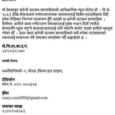
यो वेवसाइट क्रेजी डटकम साप्ताहिकको आधिकारिक न्यूज पोर्टल हो । वि.सं.
२०६९ देखि मोफसलमा मनोरञ्जनात्मक समाचारलाई विशेष प्राथमिकता दिदैं
हरेक विहिबार निरन्तर प्रकाशन हुँदै आएको छ क्रेजी डटकम साप्ताहिक ।
विशेषतः हामीले कला मनोरञ्जन समाचारलाई मुख्य स्थान दियौं त्यसैले
केन्द्रसँग पहुच नपुग्ने कलाकारहरुलाई थोरै भएपनि सपोर्ट भएको हामीले महसुस
गरेका छौं । हाल आएर क्रेजी डटकम साप्ताहिकले सबै वर्गका पाठकहरुको
ध्यानलाई मध्यनजर गरी समाचार सम्प्रेषण गर्दै आइरहेको छ ।
मो.जि.प्र.का.द.नं.
२४१/०६९/०७०
सम्पर्क ठेगाना
पथरीशनिश्चरे–१, मोरङ (फिल्म हल लाइन)
टेलिफोन
फोन नं. ०२१–५५५३१७
ईमेल
crazy.com2069@gmail.com
समाचार शाखा
९८४२१५४२४२