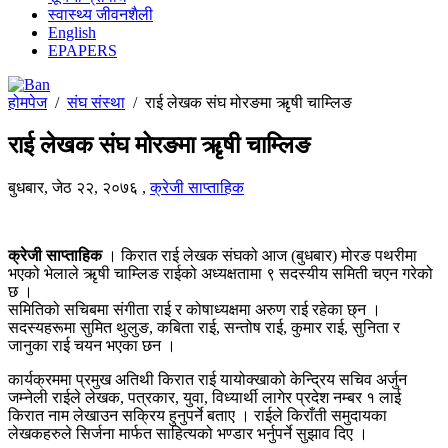
स्वास्थ्य जीवनशैली
English
EPAPERS
होमपेज
/
संघ संस्था
/
राई लेखक संघ मोरङमा ऋृषी चाम्लिङ
राई लेखक संघ मोरङमा ऋृषी चाम्लिङ
बुधबार, जेठ २२, २०७६
,
क्रेजी साप्ताहिक
क्रेजी साप्ताहिक
। किरात राई लेखक संघको आज (बुधबार) मोरङ पथरीमा
भएको भेलाले ऋृषी चाम्लिङ राईको अध्यक्षतामा ९ सदस्यीय समिती चएन गरेको
छ ।
समितिको सचिबमा संगीता राई र कोषाध्यक्षमा अरुण राई रहेका छ्न ।
सदस्यहरूमा सुमित थुलुङ, कबिता राई, सन्तोष राई, कुमार राई, सुनिता र
जानुका राई चयन भएका छन ।
कार्यक्रममा प्रमुख अतिथी किरात राई यायोक्खाको केन्द्रिय सचिव अर्जुन
जम्नेली राईले लेखक, पत्रकार, युवा, विध्यार्थी लागेर प्रदेश नम्बर १ लाई
किरात नाम लेखाउन सक्रिय हुनुपर्ने बताए । राईले किराँती समुदायका
लेखकहरुले सिर्जना मार्फत साहित्यको भण्डार भर्नुपर्ने सुझाव दिए ।