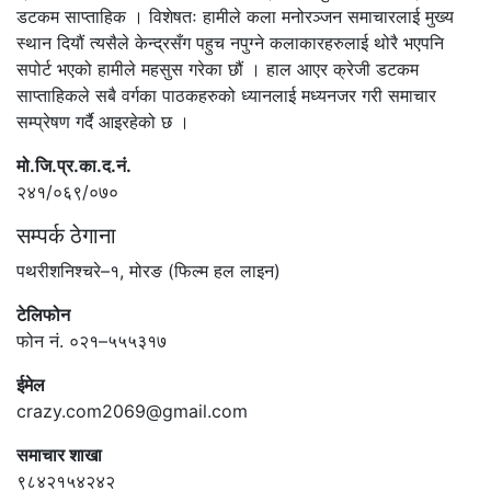
डटकम साप्ताहिक । विशेषतः हामीले कला मनोरञ्जन समाचारलाई मुख्य
स्थान दियौं त्यसैले केन्द्रसँग पहुच नपुग्ने कलाकारहरुलाई थोरै भएपनि
सपोर्ट भएको हामीले महसुस गरेका छौं । हाल आएर क्रेजी डटकम
साप्ताहिकले सबै वर्गका पाठकहरुको ध्यानलाई मध्यनजर गरी समाचार
सम्प्रेषण गर्दै आइरहेको छ ।
मो.जि.प्र.का.द.नं.
२४१/०६९/०७०
सम्पर्क ठेगाना
पथरीशनिश्चरे–१, मोरङ (फिल्म हल लाइन)
टेलिफोन
फोन नं. ०२१–५५५३१७
ईमेल
crazy.com2069@gmail.com
समाचार शाखा
९८४२१५४२४२